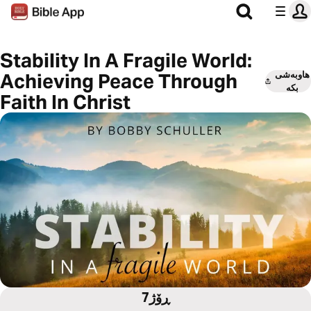
Stability In A Fragile World:
هاوبەشی
Achieving Peace Through
بکە
Faith In Christ
7ڕۆژ