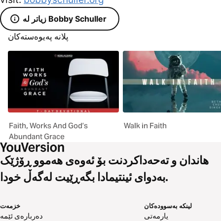
زیاتر لە Bobby Schuller
پلانە پەیوەستەکان
Faith, Works And God’s
Walk in Faith
Abundant Grace
هاندان و تەحەداکردنت بۆ ئەوەی هەموو ڕۆژێک
بەدوای ئینتیمادا بگەڕێیت لەگەڵ خودا.
لینکە بەسوودەکان
خزمەت
یارمەتی
دەربارەی ئێمە