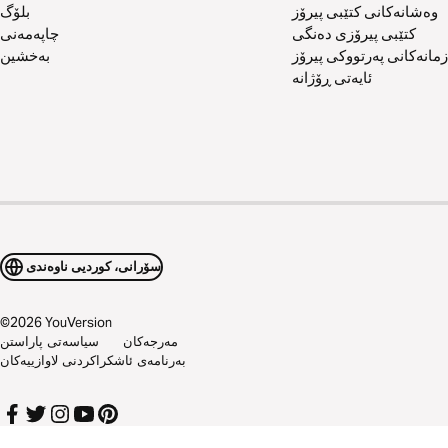
وەشانەکانی کتێبی پیرۆز
بلۆگ
کتێبی پیرۆزی دەنگی
چاپەمەنی
زمانەکانی پەرتووکی پیرۆز
بەخشین
ئایەتی ڕۆژانە
سۆرانی، کوردیی ناوەندی
©
2026
YouVersion
مەرجەکان
سیاسەتی پاراستن
بەرنامەی ئاشکراکردنی لاوازییەکان