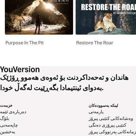
Purpose In The Pit
Restore The Roar
هاندان و تەحەداکردنت بۆ ئەوەی هەموو ڕۆژێک
بەدوای ئینتیمادا بگەڕێیت لەگەڵ خودا.
لینکە بەسوودەکان
خزمەت
یارمەتی
دەربارەی ئێمە
وەشانەکانی کتێبی پیرۆز
بلۆگ
کتێبی پیرۆزی دەنگی
چاپەمەنی
زمانەکانی پەرتووکی پیرۆز
بەخشین