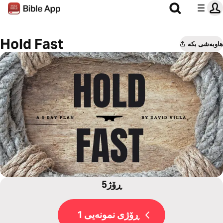
Hold Fast
هاوبەشی بکە
5ڕۆژ
ڕۆژی نمونەیی 1