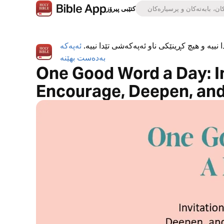
کتێبی پیرۆز
 نییە و هیچ کڕینێکی ناو ئەپەکەشی تێدا نییە.
ئەپەکە
بەدەست بهێنە
One Good Word a Day: In
Encourage, Deepen, and