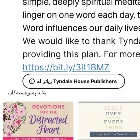
simple, deeply spiritual medita
linger on one word each day, 
Word influences our daily live
We would like to thank Tynd
providing this plan. For more
https://bit.ly/3it1BMZ
زیاتر لە Tyndale House Publishers
پلانە پەیوەستەکان