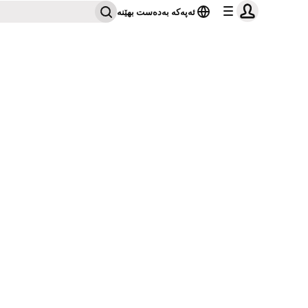
ئەپەکە بەدەست بهێنە