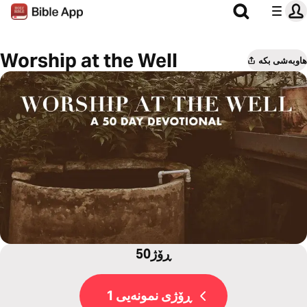
Worship at the Well
هاوبەشی بکە
50ڕۆژ
ڕۆژی نمونەیی 1