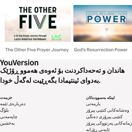
The Other Five Prayer Journey
God's Resurrection Power
هاندان و تەحەداکردنت بۆ ئەوەی هەموو ڕۆژێک
بەدوای ئینتیمادا بگەڕێیت لەگەڵ خودا.
لینکە بەسوودەکان
خزمەت
یارمەتی
دەربارەی ئێمە
وەشانەکانی کتێبی پیرۆز
بلۆگ
کتێبی پیرۆزی دەنگی
چاپەمەنی
زمانەکانی پەرتووکی پیرۆز
بەخشین
ئایەتی ڕۆژانە