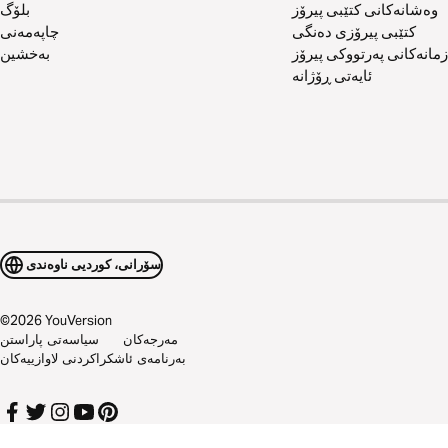
وەشانەکانی کتێبی پیرۆز
بلۆگ
کتێبی پیرۆزی دەنگی
چاپەمەنی
زمانەکانی پەرتووکی پیرۆز
بەخشین
ئایەتی ڕۆژانە
سۆرانی، کوردیی ناوەندی
©
2026
YouVersion
مەرجەکان
سیاسەتی پاراستن
بەرنامەی ئاشکراکردنی لاوازییەکان