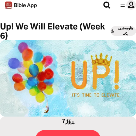
Up! We Will Elevate (Week
هاوبەشی
6)
بکە
7ڕۆژ