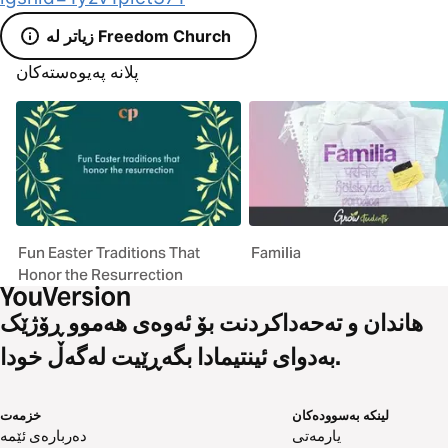
زیاتر لە Freedom Church
پلانە پەیوەستەکان
Fun Easter Traditions That
Familia
Honor the Resurrection
هاندان و تەحەداکردنت بۆ ئەوەی هەموو ڕۆژێک
بەدوای ئینتیمادا بگەڕێیت لەگەڵ خودا.
لینکە بەسوودەکان
خزمەت
یارمەتی
دەربارەی ئێمە