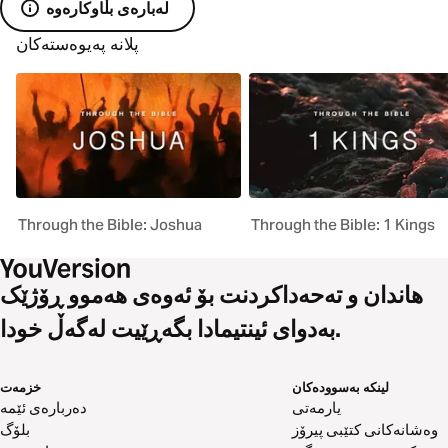
لەبارەی بڵاوکارەوە
پلانە پەیوەستەکان
Through the Bible: Joshua
Through the Bible: 1 Kings
هاندان و تەحەداکردنت بۆ ئەوەی هەموو ڕۆژێک
بەدوای ئینتیمادا بگەڕێیت لەگەڵ خودا.
لینکە بەسوودەکان
خزمەت
یارمەتی
دەربارەی ئێمە
وەشانەکانی کتێبی پیرۆز
بلۆگ