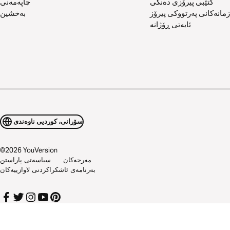
کتێبی پیرۆزی دەنگی
چاپەمەنی
زمانەکانی پەرتووکی پیرۆز
بەخشین
ئایەتی ڕۆژانە
سۆرانی، کوردیی ناوەندی
©
2026
YouVersion
مەرجەکان
سیاسەتی پاراستن
بەرنامەی ئاشکراکردنی لاوازییەکان