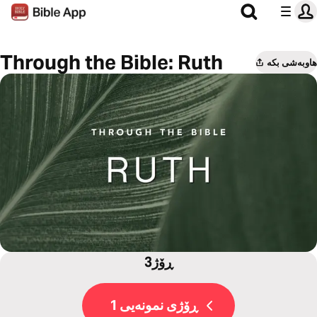
Through the Bible: Ruth
هاوبەشی بکە
3ڕۆژ
ڕۆژی نمونەیی 1