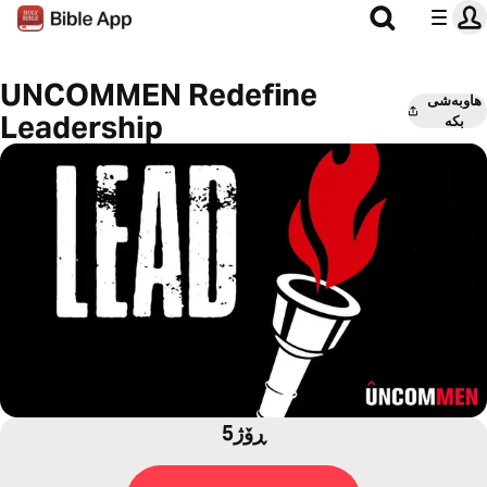
UNCOMMEN Redefine
هاوبەشی
Leadership
بکە
5ڕۆژ