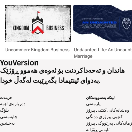
Uncommen: Kingdom Business
Undaunted.Life: An Undaun
Marriage
هاندان و تەحەداکردنت بۆ ئەوەی هەموو ڕۆژێک
بەدوای ئینتیمادا بگەڕێیت لەگەڵ خودا.
لینکە بەسوودەکان
خزمەت
یارمەتی
دەربارەی ئێمە
وەشانەکانی کتێبی پیرۆز
بلۆگ
کتێبی پیرۆزی دەنگی
چاپەمەنی
زمانەکانی پەرتووکی پیرۆز
بەخشین
ئایەتی ڕۆژانە