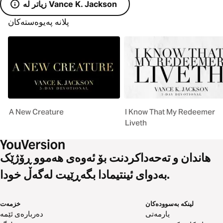
زیاتر لە Vance K. Jackson
پلانە پەیوەستەکان
A New Creature
I Know That My Redeemer
Liveth
هاندان و تەحەداکردنت بۆ ئەوەی هەموو ڕۆژێک
بەدوای ئینتیمادا بگەڕێیت لەگەڵ خودا.
لینکە بەسوودەکان
خزمەت
یارمەتی
دەربارەی ئێمە