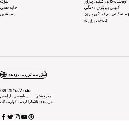
وەشانەکانی کتێبی پیرۆز
بلۆگ
کتێبی پیرۆزی دەنگی
چاپەمەنی
زمانەکانی پەرتووکی پیرۆز
بەخشین
ئایەتی ڕۆژانە
سۆرانی، کوردیی ناوەندی
©
2026
YouVersion
مەرجەکان
سیاسەتی پاراستن
بەرنامەی ئاشکراکردنی لاوازییەکان