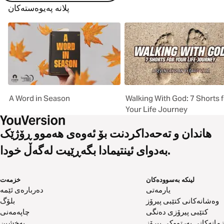
پلانە پەیوەستەکان
A Word in Season
Walking With God: 7 Shorts f
Your Life Journey
هاندان و تەحەداکردنت بۆ ئەوەی هەموو ڕۆژێک
بەدوای ئینتیمادا بگەڕێیت لەگەڵ خودا.
لینکە بەسوودەکان
خزمەت
یارمەتی
دەربارەی ئێمە
وەشانەکانی کتێبی پیرۆز
بلۆگ
کتێبی پیرۆزی دەنگی
چاپەمەنی
زمانەکانی پەرتووکی پیرۆز
بەخشین