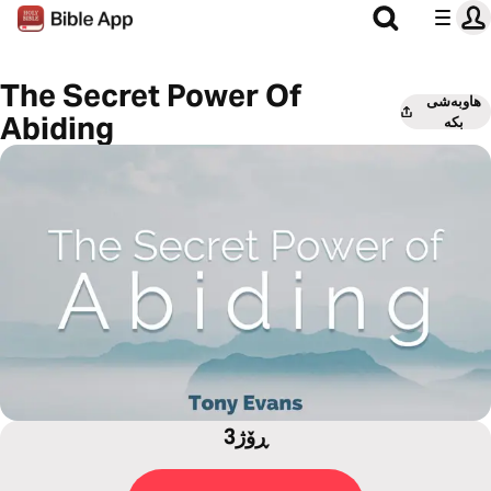
The Secret Power Of
هاوبەشی
Abiding
بکە
3ڕۆژ