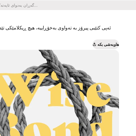
ئەپی کتێبی پیرۆز بە تەواوی بەخۆڕاییە، هیچ ڕیکلامێکی تێدا
هاوبەشی بکە