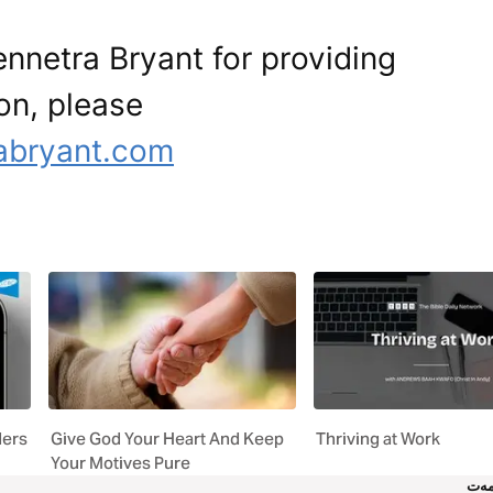
ennetra Bryant for providing
ion, please
abryant.com
ders
Give God Your Heart And Keep
Thriving at Work
Your Motives Pure
ەت