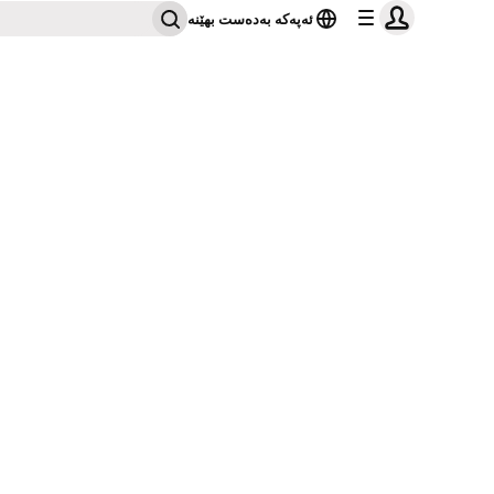
ئەپەکە بەدەست بهێنە