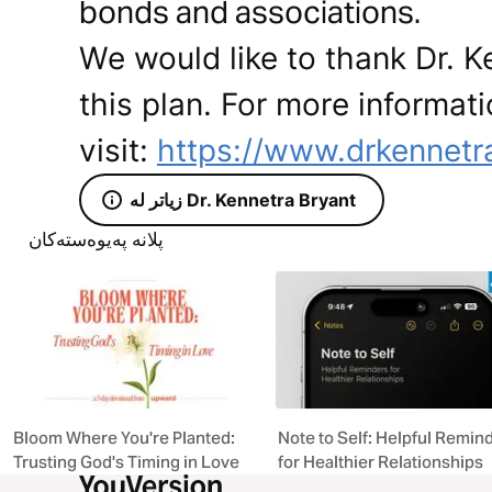
bonds and associations.
We would like to thank Dr. K
this plan. For more informat
visit:
https://www.drkennetr
زیاتر لە Dr. Kennetra Bryant
پلانە پەیوەستەکان
Bloom Where You're Planted:
Note to Self: Helpful Remin
Trusting God's Timing in Love
for Healthier Relationships