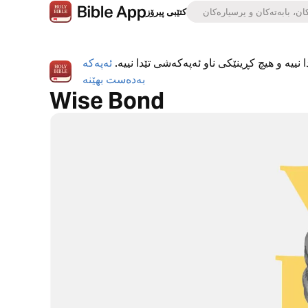
کتێبی پیرۆز
 نییە و هیچ کڕینێکی ناو ئەپەکەشی تێدا نییە.
ئەپەکە
بەدەست بهێنە
Wise Bond