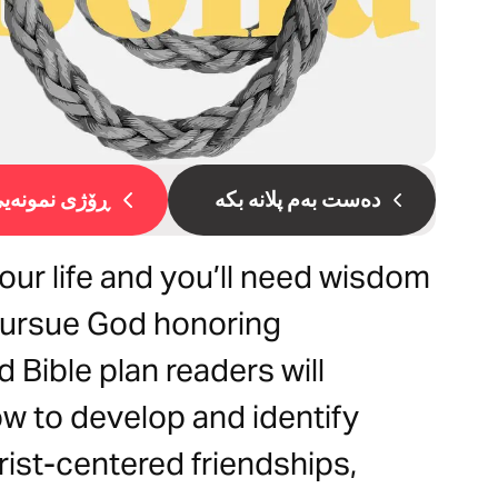
دەست بەم پلانە بکە
ڕۆژی نمونەیی 
your life and you’ll need wisdom
pursue God honoring
d Bible plan readers will
w to develop and identify
rist-centered friendships,