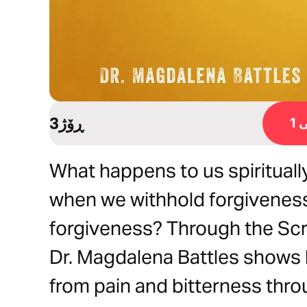
3ڕۆژ
1
What happens to us spiritually
when we withhold forgiveness
forgiveness? Through the Scr
Dr. Magdalena Battles shows
from pain and bitterness thr