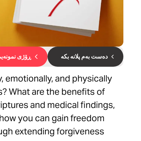
دەست بەم پلانە بکە
ڕۆژی نمونەیی 
, emotionally, and physically
? What are the benefits of
iptures and medical findings,
 how you can gain freedom
ough extending forgiveness