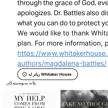
through the grace of God, eve
apologizes. Dr. Battles also 
what you can do to protect yo
We would like to thank Whita
plan. For more information, p
https://www.whitakerhouse
authors/magdalena-battles/
زیاتر لە Whitaker House
پلانە پەیوەستەکان