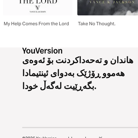
My Help Comes From the Lord
Take No Thought.
هاندان و تەحەداکردنت بۆ ئەوەی
هەموو ڕۆژێک بەدوای ئینتیمادا
بگەڕێیت لەگەڵ خودا.