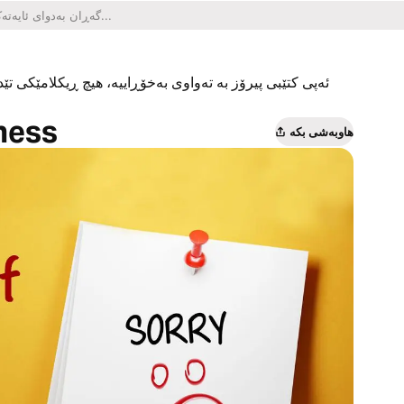
ئەپی کتێبی پیرۆز بە تەواوی بەخۆڕاییە، هیچ ڕیکلامێکی تێدا
ness
هاوبەشی بکە