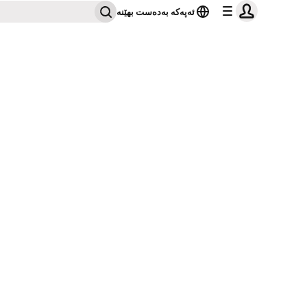
ئەپەکە بەدەست بهێنە