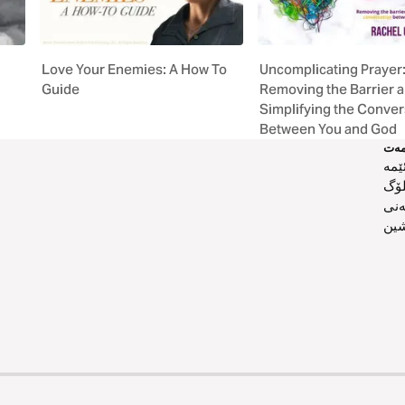
Love Your Enemies: A How To
Uncomplicating Prayer
Guide
Removing the Barrier 
Simplifying the Conver
Between You and God
ەت
ێمە
لۆگ
ەنی
ین