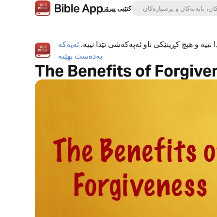
کتێبی پیرۆز
 نییە و هیچ کڕینێکی ناو ئەپەکەشی تێدا نییە.
ئەپەکە
بەدەست بهێنە
The Benefits of Forgive