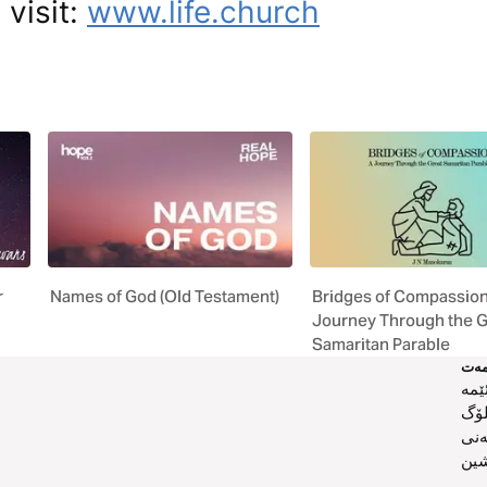
 visit:
www.life.church
r
Names of God (Old Testament)
Bridges of Compassion
Journey Through the G
Samaritan Parable
ەت
ێمە
لۆگ
ەنی
ین