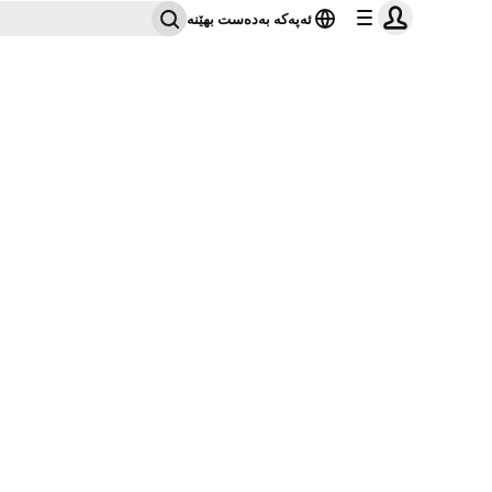
ئەپەکە بەدەست بهێنە