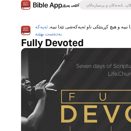
کتێبی پیرۆز
 نییە و هیچ کڕینێکی ناو ئەپەکەشی تێدا نییە.
ئەپەکە
بەدەست بهێنە
Fully Devoted