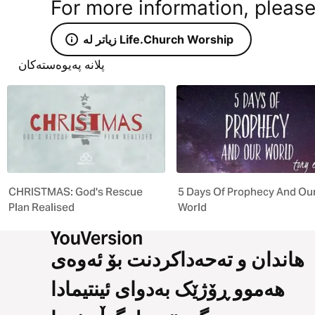
For more information, please
زیاتر لە Life.Church Worship
پلانە پەیوەستەکان
CHRISTMAS: God's Rescue
5 Days Of Prophecy And Ou
Plan Realised
World
هاندان و تەحەداکردنت بۆ ئەوەی
هەموو ڕۆژێک بەدوای ئینتیمادا