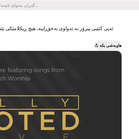
ئەپی کتێبی پیرۆز بە تەواوی بەخۆڕاییە، هیچ ڕیکلامێکی تێدا
هاوبەشی بکە