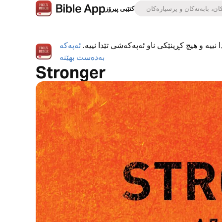
کتێبی پیرۆز
 نییە و هیچ کڕینێکی ناو ئەپەکەشی تێدا نییە.
ئەپەکە
بەدەست بهێنە
Stronger