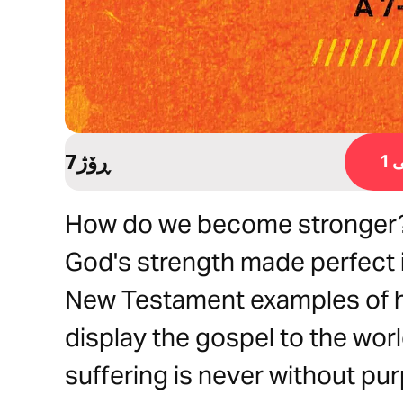
7ڕۆژ
1
How do we become stronger?
God's strength made perfect 
New Testament examples of 
display the gospel to the wor
suffering is never without pu