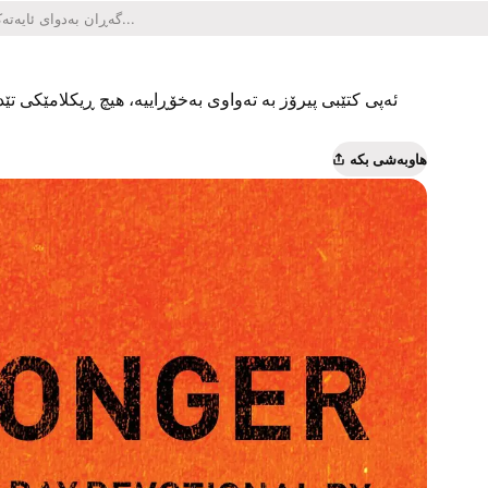
ئەپی کتێبی پیرۆز بە تەواوی بەخۆڕاییە، هیچ ڕیکلامێکی تێدا
هاوبەشی بکە