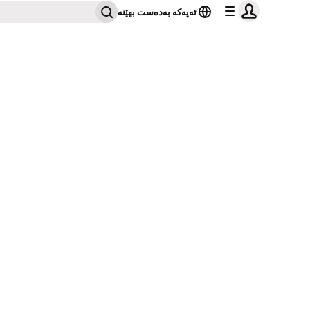
ئەپەکە بەدەست بهێنە