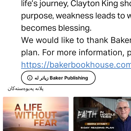
life’s journey, Clayton King 
purpose, weakness leads to 
becomes blessing.
We would like to thank Baker
plan. For more information, p
https://bakerbookhouse.co
زیاتر لە Baker Publishing
پلانە پەیوەستەکان