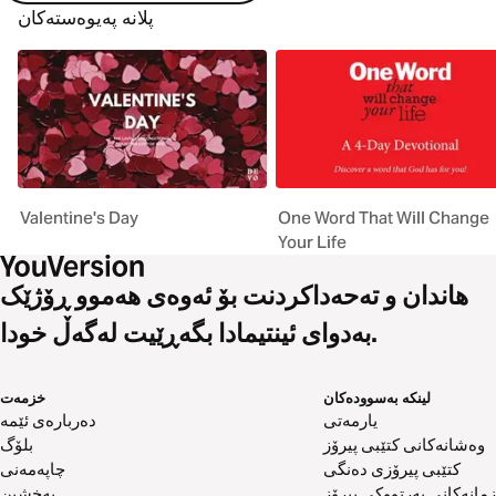
پلانە پەیوەستەکان
Valentine's Day
One Word That Will Change
Your Life
هاندان و تەحەداکردنت بۆ ئەوەی هەموو ڕۆژێک
بەدوای ئینتیمادا بگەڕێیت لەگەڵ خودا.
لینکە بەسوودەکان
خزمەت
یارمەتی
دەربارەی ئێمە
وەشانەکانی کتێبی پیرۆز
بلۆگ
کتێبی پیرۆزی دەنگی
چاپەمەنی
زمانەکانی پەرتووکی پیرۆز
بەخشین