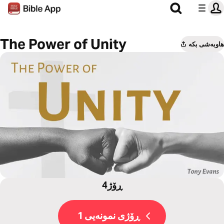
The Power of Unity
هاوبەشی بکە
4ڕۆژ
ڕۆژی نمونەیی 1