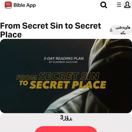
From Secret Sin to Secret
هاوبەشی
Place
بکە
3ڕۆژ