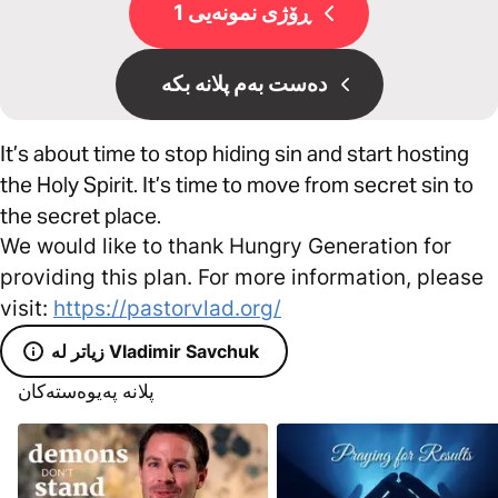
ڕۆژی نمونەیی 1
دەست بەم پلانە بکە
It’s about time to stop hiding sin and start hosting
the Holy Spirit. It’s time to move from secret sin to
the secret place.
We would like to thank Hungry Generation for
providing this plan. For more information, please
visit:
https://pastorvlad.org/
زیاتر لە Vladimir Savchuk
پلانە پەیوەستەکان