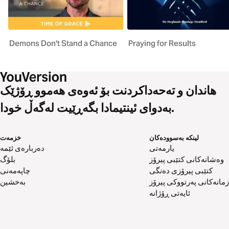
Demons Don't Stand a Chance
Praying for Results
هاندان و تەحەداکردنت بۆ ئەوەی هەموو ڕۆژێک
بەدوای ئینتیمادا بگەڕێیت لەگەڵ خودا.
لینکە بەسوودەکان
خزمەت
یارمەتی
دەربارەی ئێمە
وەشانەکانی کتێبی پیرۆز
بلۆگ
کتێبی پیرۆزی دەنگی
چاپەمەنی
زمانەکانی پەرتووکی پیرۆز
بەخشین
ئایەتی ڕۆژانە