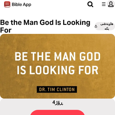
Be the Man God Is Looking
هاوبەشی
For
بکە
4ڕۆژ