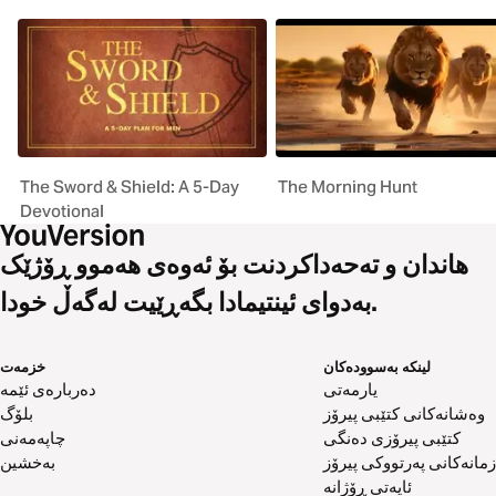
The Sword & Shield: A 5-Day
The Morning Hunt
Devotional
هاندان و تەحەداکردنت بۆ ئەوەی هەموو ڕۆژێک
بەدوای ئینتیمادا بگەڕێیت لەگەڵ خودا.
لینکە بەسوودەکان
خزمەت
یارمەتی
دەربارەی ئێمە
وەشانەکانی کتێبی پیرۆز
بلۆگ
کتێبی پیرۆزی دەنگی
چاپەمەنی
زمانەکانی پەرتووکی پیرۆز
بەخشین
ئایەتی ڕۆژانە