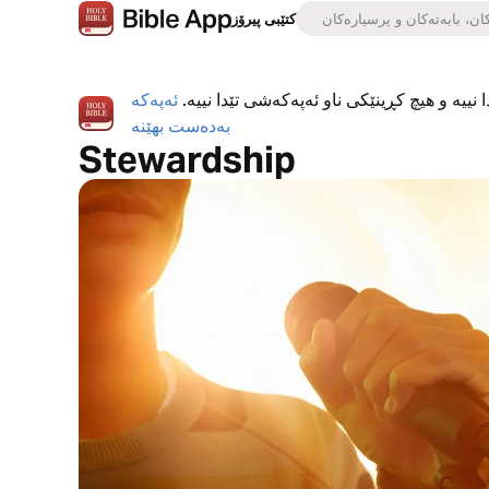
کتێبی پیرۆز
 نییە و هیچ کڕینێکی ناو ئەپەکەشی تێدا نییە.
ئەپەکە
بەدەست بهێنە
Stewardship