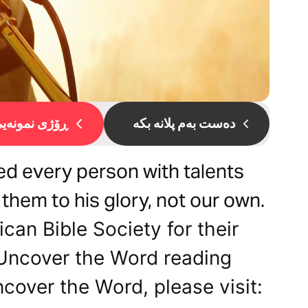
دەست بەم پلانە بکە
ڕۆژی نمونەیی 
ted every person with talents
 them to his glory, not our own.
can Bible Society for their
s Uncover the Word reading
cover the Word, please visit: