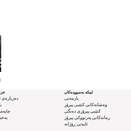
ting
Home Again: A Study Of The
Reconciliation
Prodigal Son
لینکە بەسوودەکان
خزم
یارمەتی
دەربارەی ئ
وەشانەکانی کتێبی پیرۆز
ب
کتێبی پیرۆزی دەنگی
چاپەم
زمانەکانی پەرتووکی پیرۆز
بەخش
ئایەتی ڕۆژانە