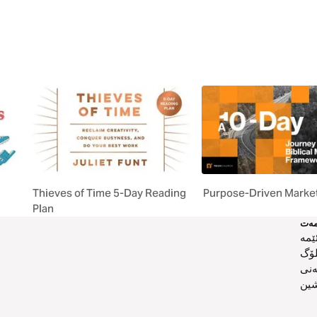
Thieves of Time 5-Day Reading
Purpose-Driven Marke
Plan
ەت
ێمە
لۆگ
ەنی
ین