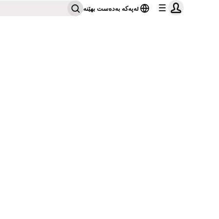
ئەپەکە بەدەست بهێنە