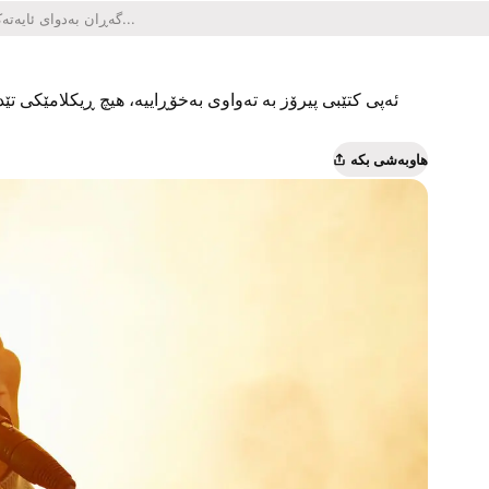
ئەپی کتێبی پیرۆز بە تەواوی بەخۆڕاییە، هیچ ڕیکلامێکی تێدا
هاوبەشی بکە