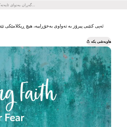
ئەپی کتێبی پیرۆز بە تەواوی بەخۆڕاییە، هیچ ڕیکلامێکی تێدا
هاوبەشی بکە