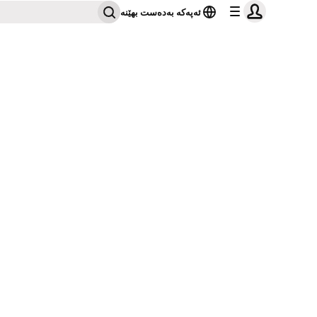
ئەپەکە بەدەست بهێنە