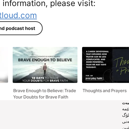
 information, please visit:
utloud.com
زیاتر لە dcast host
Brave Enough to Believe: Trade
Thoughts and Prayers
Your Doubts for Brave Faith
ەت
ێمە
لۆگ
ەنی
ین