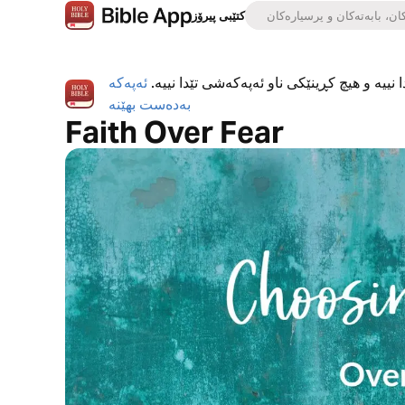
کتێبی پیرۆز
 نییە و هیچ کڕینێکی ناو ئەپەکەشی تێدا نییە.
ئەپەکە
بەدەست بهێنە
Faith Over Fear