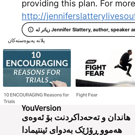
providing this plan. For more
http://jenniferslatteryliveso
Jennifer Slattery, author, speaker and po
پلانە پەیوەستەکان
10 ENCOURAGING Reasons for
Fight Fear
Trials
هاندان و تەحەداکردنت بۆ ئەوەی
هەموو ڕۆژێک بەدوای ئینتیمادا