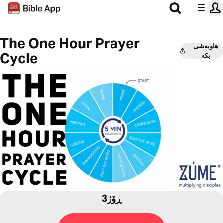
The One Hour Prayer
هاوبەشی
Cycle
بکە
3ڕۆژ