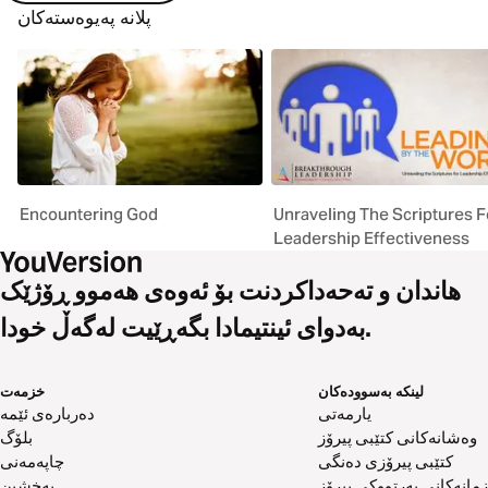
پلانە پەیوەستەکان
Encountering God
Unraveling The Scriptures F
Leadership Effectiveness
هاندان و تەحەداکردنت بۆ ئەوەی هەموو ڕۆژێک
بەدوای ئینتیمادا بگەڕێیت لەگەڵ خودا.
لینکە بەسوودەکان
خزمەت
یارمەتی
دەربارەی ئێمە
وەشانەکانی کتێبی پیرۆز
بلۆگ
کتێبی پیرۆزی دەنگی
چاپەمەنی
زمانەکانی پەرتووکی پیرۆز
بەخشین