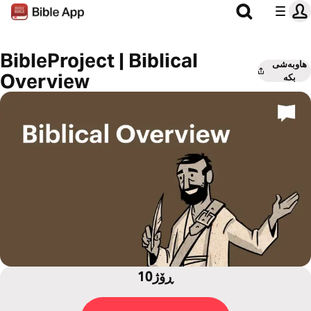
BibleProject | Biblical
هاوبەشی
Overview
بکە
10ڕۆژ