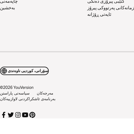
کتێبی پیرۆزی دەنگی
چاپەمەنی
زمانەکانی پەرتووکی پیرۆز
بەخشین
ئایەتی ڕۆژانە
سۆرانی، کوردیی ناوەندی
©
2026
YouVersion
مەرجەکان
سیاسەتی پاراستن
بەرنامەی ئاشکراکردنی لاوازییەکان