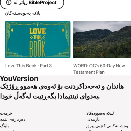
زیاتر لە BibleProject
پلانە پەیوەستەکان
Love This Book - Part 3
WORD: OC's 60-Day New
Testament Plan
هاندان و تەحەداکردنت بۆ ئەوەی هەموو ڕۆژێک
بەدوای ئینتیمادا بگەڕێیت لەگەڵ خودا.
لینکە بەسوودەکان
خزمەت
یارمەتی
دەربارەی ئێمە
وەشانەکانی کتێبی پیرۆز
بلۆگ