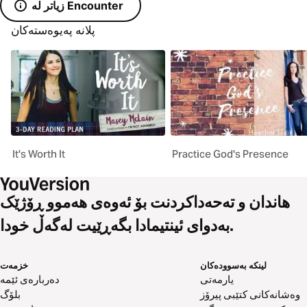
زیاتر لە Encounter
پلانە پەیوەستەکان
It's Worth It
Practice God's Presence
هاندان و تەحەداکردنت بۆ ئەوەی هەموو ڕۆژێک
بەدوای ئینتیمادا بگەڕێیت لەگەڵ خودا.
لینکە بەسوودەکان
خزمەت
یارمەتی
دەربارەی ئێمە
وەشانەکانی کتێبی پیرۆز
بلۆگ