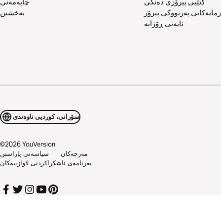
کتێبی پیرۆزی دەنگی
چاپەمەنی
زمانەکانی پەرتووکی پیرۆز
بەخشین
ئایەتی ڕۆژانە
سۆرانی، کوردیی ناوەندی
©
2026
YouVersion
مەرجەکان
سیاسەتی پاراستن
بەرنامەی ئاشکراکردنی لاوازییەکان