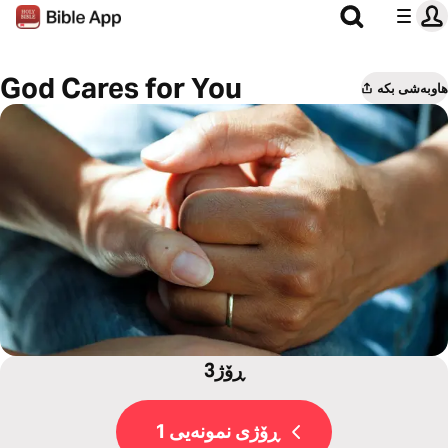
God Cares for You
هاوبەشی بکە
3ڕۆژ
ڕۆژی نمونەیی 1