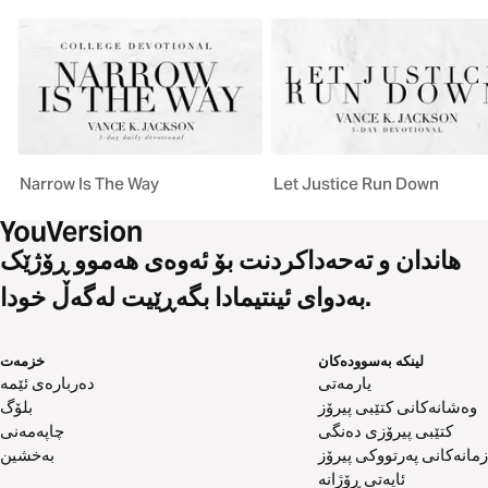
Narrow Is The Way
Let Justice Run Down
هاندان و تەحەداکردنت بۆ ئەوەی هەموو ڕۆژێک
بەدوای ئینتیمادا بگەڕێیت لەگەڵ خودا.
لینکە بەسوودەکان
خزمەت
یارمەتی
دەربارەی ئێمە
وەشانەکانی کتێبی پیرۆز
بلۆگ
کتێبی پیرۆزی دەنگی
چاپەمەنی
زمانەکانی پەرتووکی پیرۆز
بەخشین
ئایەتی ڕۆژانە