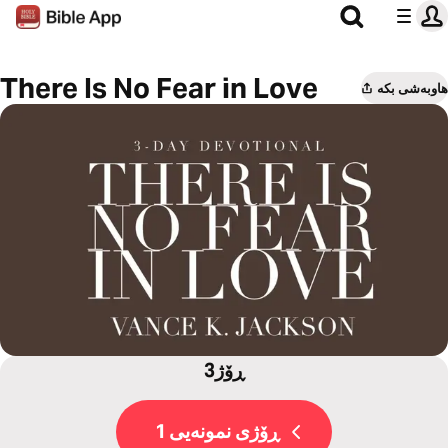
There Is No Fear in Love
هاوبەشی بکە
3ڕۆژ
ڕۆژی نمونەیی 1