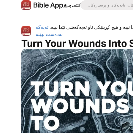
کتێبی پیرۆز
 نییە و هیچ کڕینێکی ناو ئەپەکەشی تێدا نییە.
ئەپەکە
بەدەست بهێنە
Turn Your Wounds Into 