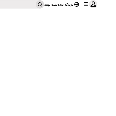
ئەپەکە بەدەست بهێنە