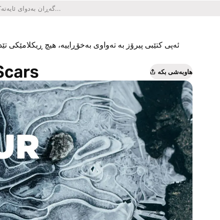
ئەپی کتێبی پیرۆز بە تەواوی بەخۆڕاییە، هیچ ڕیکلامێکی تێدا
Scars
هاوبەشی بکە