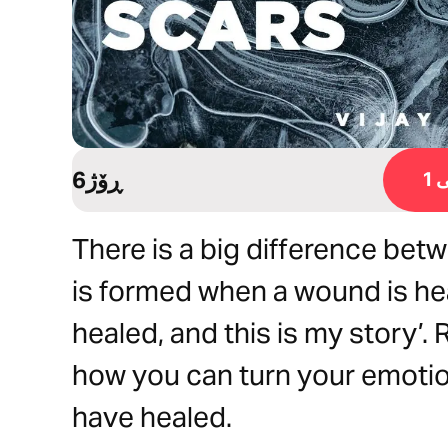
6ڕۆژ
1
There is a big difference bet
is formed when a wound is hea
healed, and this is my story’.
how you can turn your emotio
have healed.