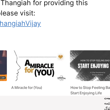
 Thangiah for providing this
lease visit:
hangiahVijay
A Miracle for (You)
How to Stop Feeling B
Start Enjoying Life
ەت
ێمە
لۆگ