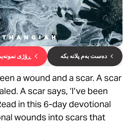
دەست بەم پلانە بکە
ڕۆژی نمونەیی 
ween a wound and a scar. A scar
led. A scar says, ‘I’ve been
 Read in this 6-day devotional
nal wounds into scars that