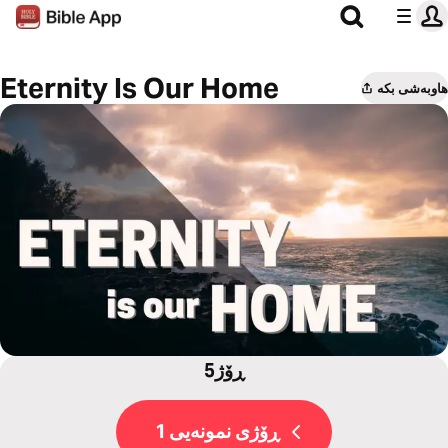
Eternity Is Our Home
هاوبەشی بکە
5ڕۆژ
ڕۆژی نمونەیی 1