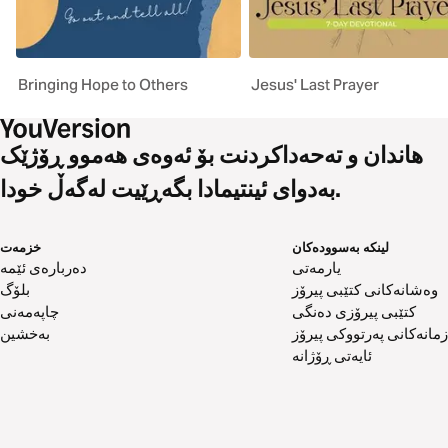
Bringing Hope to Others
Jesus' Last Prayer
هاندان و تەحەداکردنت بۆ ئەوەی هەموو ڕۆژێک
بەدوای ئینتیمادا بگەڕێیت لەگەڵ خودا.
لینکە بەسوودەکان
خزمەت
یارمەتی
دەربارەی ئێمە
وەشانەکانی کتێبی پیرۆز
بلۆگ
کتێبی پیرۆزی دەنگی
چاپەمەنی
زمانەکانی پەرتووکی پیرۆز
بەخشین
ئایەتی ڕۆژانە