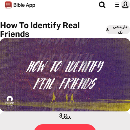
How To Identify Real
هاوبەشی
Friends
بکە
3ڕۆژ