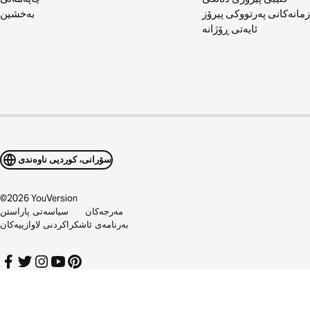
زمانەکانی پەرتووکی پیرۆز
بەخشین
ئایەتی ڕۆژانە
سۆرانی، کوردیی ناوەندی
©
2026
YouVersion
مەرجەکان
سیاسەتی پاراستن
بەرنامەی ئاشکراکردنی لاوازییەکان