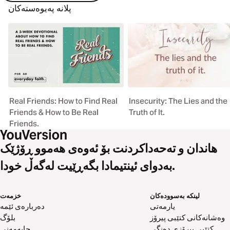
پلانە پەیوەستەکان
Real Friends: How to Find Real
Insecurity: The Lies and the
Friends & How to Be Real
Truth of It.
Friends.
هاندان و تەحەداکردنت بۆ ئەوەی هەموو ڕۆژێک
بەدوای ئینتیمادا بگەڕێیت لەگەڵ خودا.
لینکە بەسوودەکان
خزمەت
یارمەتی
دەربارەی ئێمە
وەشانەکانی کتێبی پیرۆز
بلۆگ
کتێبی پیرۆزی دەنگی
چاپەمەنی