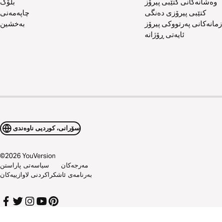
وەشانەکانی کتێبی پیرۆز
بلۆگ
کتێبی پیرۆزی دەنگی
چاپەمەنی
زمانەکانی پەرتووکی پیرۆز
بەخشین
ئایەتی ڕۆژانە
سۆرانی، کوردیی ناوەندی
©
2026
YouVersion
مەرجەکان
سیاسەتی پاراستن
بەرنامەی ئاشکراکردنی لاوازییەکان