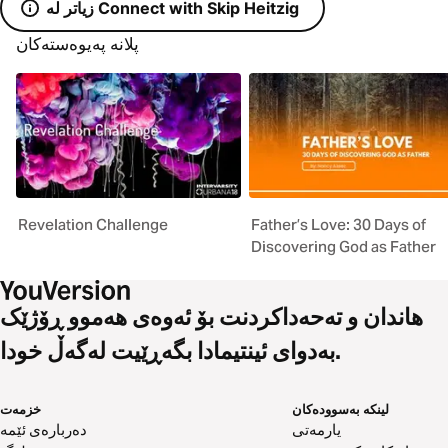
زیاتر لە Connect with Skip Heitzig
پلانە پەیوەستەکان
Revelation Challenge
Father’s Love: 30 Days of
Discovering God as Father
هاندان و تەحەداکردنت بۆ ئەوەی هەموو ڕۆژێک
بەدوای ئینتیمادا بگەڕێیت لەگەڵ خودا.
لینکە بەسوودەکان
خزمەت
یارمەتی
دەربارەی ئێمە