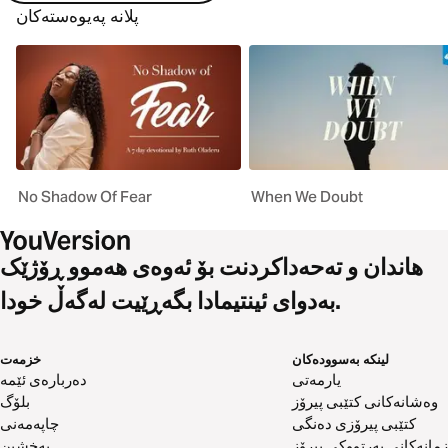
پلانە پەیوەستەکان
No Shadow Of Fear
When We Doubt
هاندان و تەحەداکردنت بۆ ئەوەی هەموو ڕۆژێک
بەدوای ئینتیمادا بگەڕێیت لەگەڵ خودا.
لینکە بەسوودەکان
خزمەت
یارمەتی
دەربارەی ئێمە
وەشانەکانی کتێبی پیرۆز
بلۆگ
کتێبی پیرۆزی دەنگی
چاپەمەنی
زمانەکانی پەرتووکی پیرۆز
بەخشین