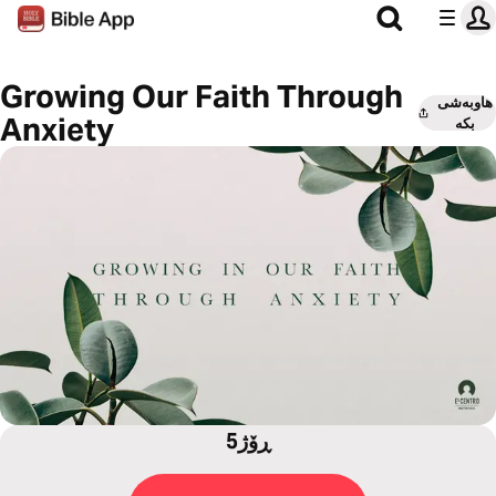
Growing Our Faith Through
هاوبەشی
Anxiety
بکە
5ڕۆژ