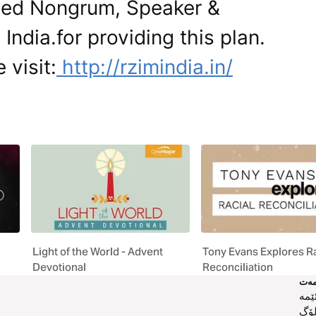
jied Nongrum, Speaker &
India.for providing this plan.
 visit:
http://rzimindia.in/
Light of the World - Advent
Tony Evans Explores Ra
Devotional
Reconciliation
ەت
ێمە
لۆگ