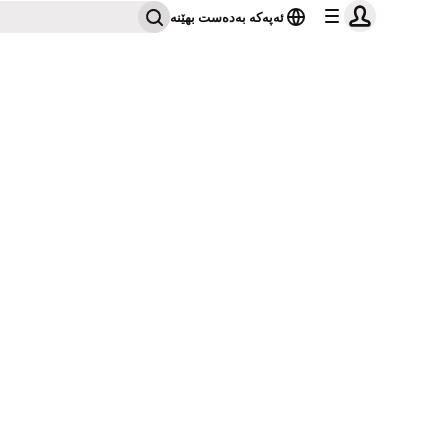
ئەپەکە بەدەست بهێنە