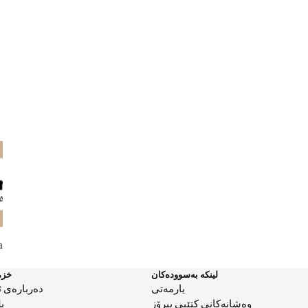
cial
Harvest Thanksgiving All Year
Jesus Loves Me
Round!
لینکە بەسوودەکان
خزم
یارمەتی
دەربارەی ئ
وەشانەکانی کتێبی پیرۆز
ب