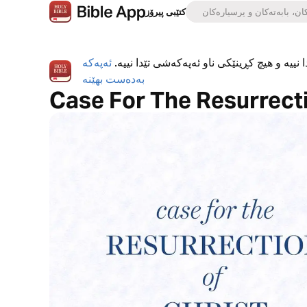
کتێبی پیرۆز
 نییە و هیچ کڕینێکی ناو ئەپەکەشی تێدا نییە.
ئەپەکە
بەدەست بهێنە
Case For The Resurrecti