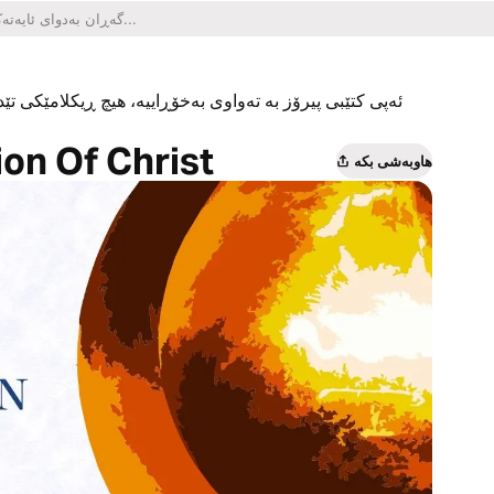
ئەپی کتێبی پیرۆز بە تەواوی بەخۆڕاییە، هیچ ڕیکلامێکی تێدا
on Of Christ
هاوبەشی بکە