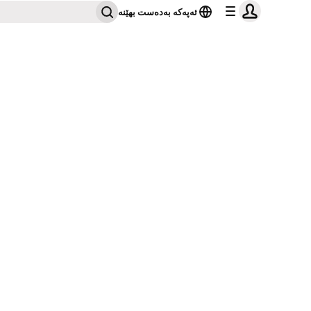
ئەپەکە بەدەست بهێنە