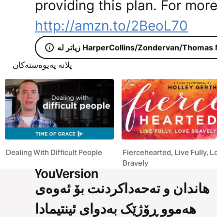
providing this plan. For more
http://amzn.to/2BeoL70
 HarperCollins/Zondervan/Thomas Nelson
پلانە پەیوەستەکان
Dealing With Difficult People
Fiercehearted, Live Fully, L
Bravely
هاندان و تەحەداکردنت بۆ ئەوەی
هەموو ڕۆژێک بەدوای ئینتیمادا