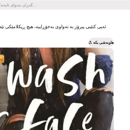
ئەپی کتێبی پیرۆز بە تەواوی بەخۆڕاییە، هیچ ڕیکلامێکی تێدا
هاوبەشی بکە