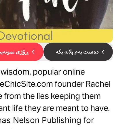
دەست بەم پلانە بکە
ڕۆژی نمونەیی 
 wisdom, popular online
heChicSite.com founder Rachel
e from the lies keeping them
ant life they are meant to have.
as Nelson Publishing for