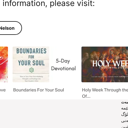
 information, please visit:
زیاتر لە
ove
Boundaries For Your Soul
Holy Week Through th
Of…
ەت
ێمە
لۆگ
ەنی
ین