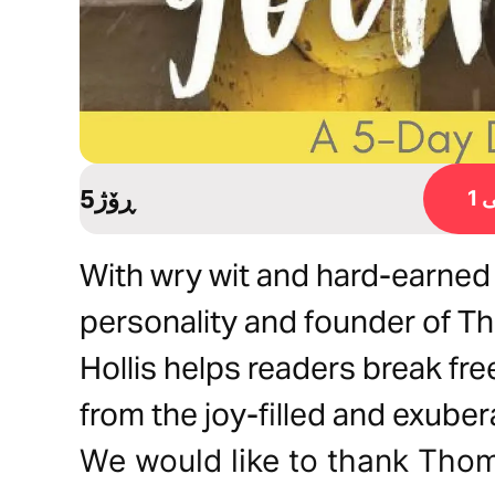
5ڕۆژ
1
With wry wit and hard-earned
personality and founder of T
Hollis helps readers break fre
from the joy-filled and exuber
We would like to thank Thom