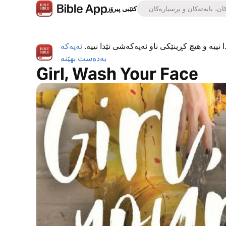
کتێبی پیرۆز
 نییە و هیچ کڕینێکی ناو ئەپەکەشی تێدا نییە.
ئەپەکە
بەدەست بهێنە
Girl, Wash Your Face