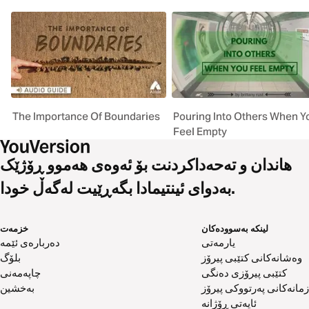
The Importance Of Boundaries
Pouring Into Others When Y
Feel Empty
هاندان و تەحەداکردنت بۆ ئەوەی هەموو ڕۆژێک
بەدوای ئینتیمادا بگەڕێیت لەگەڵ خودا.
لینکە بەسوودەکان
خزمەت
یارمەتی
دەربارەی ئێمە
وەشانەکانی کتێبی پیرۆز
بلۆگ
کتێبی پیرۆزی دەنگی
چاپەمەنی
زمانەکانی پەرتووکی پیرۆز
بەخشین
ئایەتی ڕۆژانە