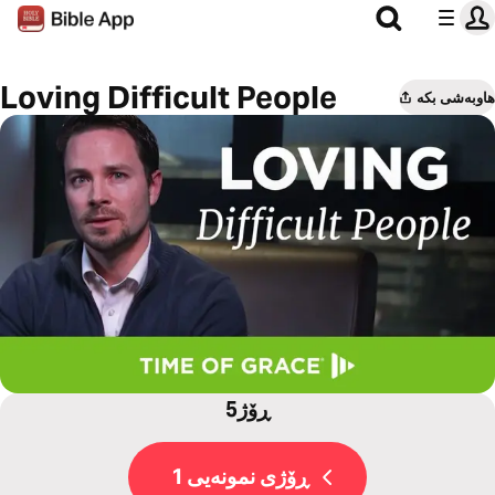
Loving Difficult People
هاوبەشی بکە
5ڕۆژ
ڕۆژی نمونەیی 1