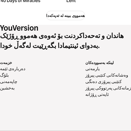
40 Days of Miracles
Lent
هەمووی ببینە لە ئەپەکەدا
هاندان و تەحەداکردنت بۆ ئەوەی هەموو ڕۆژێک
بەدوای ئینتیمادا بگەڕێیت لەگەڵ خودا.
لینکە بەسوودەکان
خزمەت
یارمەتی
دەربارەی ئێمە
وەشانەکانی کتێبی پیرۆز
بلۆگ
کتێبی پیرۆزی دەنگی
چاپەمەنی
زمانەکانی پەرتووکی پیرۆز
بەخشین
ئایەتی ڕۆژانە