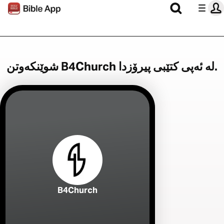
شوێنکەوتن B4Church لە ئەپی کتێبی پیرۆزدا.
B4Church