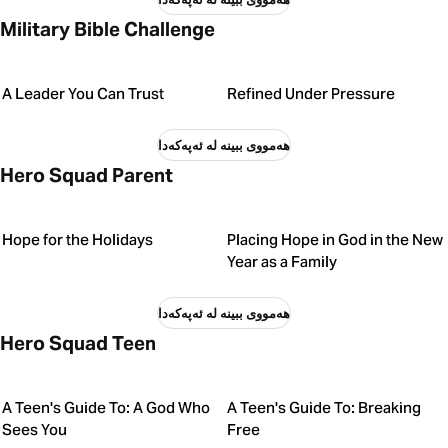
Military Bible Challenge
A Leader You Can Trust
Refined Under Pressure
هەمووی ببینە لە ئەپەکەدا
Hero Squad Parent
Hope for the Holidays
Placing Hope in God in the New
Year as a Family
هەمووی ببینە لە ئەپەکەدا
Hero Squad Teen
A Teen's Guide To: A God Who
A Teen's Guide To: Breaking
Sees You
Free