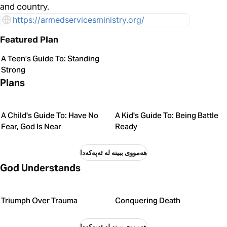
and country.
https://armedservicesministry.org/
Featured Plan
A Teen’s Guide To: Standing
Strong
Plans
A Child's Guide To: Have No
A Kid's Guide To: Being Battle
Fear, God Is Near
Ready
هەمووی ببینە لە ئەپەکەدا
God Understands
Triumph Over Trauma
Conquering Death
هەمووی ببینە لە ئەپەکەدا