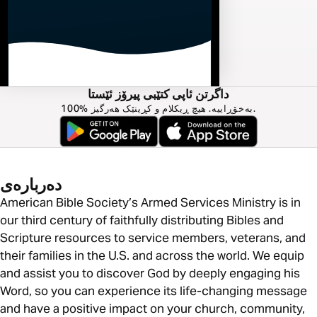
داگرتن ئاپی کتێبی پیرۆز ئێستا
100% بەخۆڕاییە. هیچ ڕیکلام و کڕینێک هەرگیز.
دەربارەی
American Bible Society’s Armed Services Ministry is in
our third century of faithfully distributing Bibles and
Scripture resources to service members, veterans, and
their families in the U.S. and across the world. We equip
and assist you to discover God by deeply engaging his
Word, so you can experience its life-changing message
and have a positive impact on your church, community,