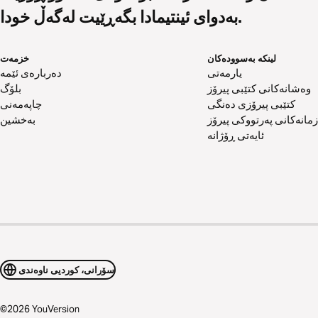
بەدوای ئینتیمادا بگەڕێیت لەگەڵ خودا.
لینکە بەسوودەکان
خزمەت
یارمەتی
دەربارەی ئێمە
وەشانەکانی کتێبی پیرۆز
بلۆگ
کتێبی پیرۆزی دەنگی
چاپەمەنی
زمانەکانی پەرتووکی پیرۆز
بەخشین
ئایەتی ڕۆژانە
سۆرانی، کوردیی ناوەندی
©
2026
YouVersion