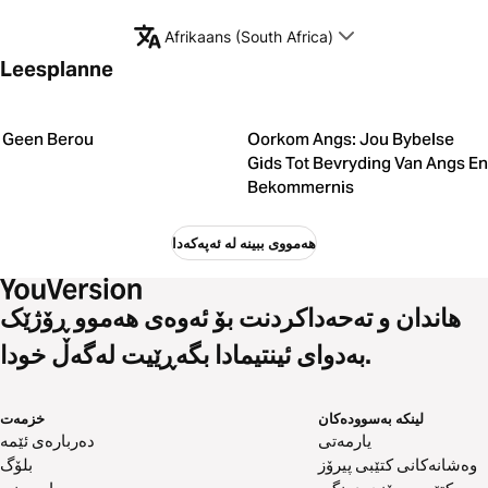
Afrikaans (South Africa)
Leesplanne
Geen Berou
Oorkom Angs: Jou Bybelse
Gids Tot Bevryding Van Angs En
Bekommernis
هەمووی ببینە لە ئەپەکەدا
هاندان و تەحەداکردنت بۆ ئەوەی هەموو ڕۆژێک
بەدوای ئینتیمادا بگەڕێیت لەگەڵ خودا.
لینکە بەسوودەکان
خزمەت
یارمەتی
دەربارەی ئێمە
وەشانەکانی کتێبی پیرۆز
بلۆگ