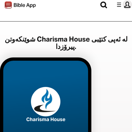
شوێنکەوتن Charisma House لە ئەپی کتێبی
پیرۆزدا.
Charisma House