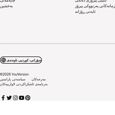
کتێبی پیرۆزی دەنگی
چاپەمەنی
زمانەکانی پەرتووکی پیرۆز
بەخشین
ئایەتی ڕۆژانە
سۆرانی، کوردیی ناوەندی
©
2026
YouVersion
مەرجەکان
سیاسەتی پاراستن
بەرنامەی ئاشکراکردنی لاوازییەکان