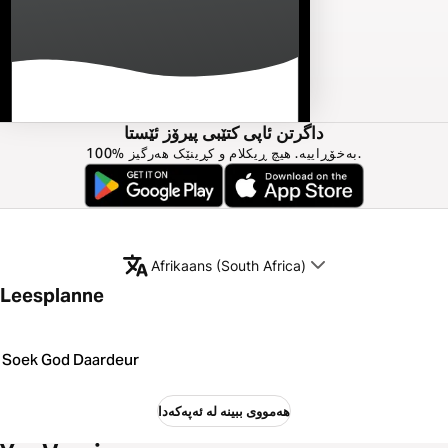
داگرتن ئاپی کتێبی پیرۆز ئێستا
100% بەخۆڕاییە. هیچ ڕیکلام و کڕینێک هەرگیز.
Afrikaans (South Africa)
Leesplanne
Soek God Daardeur
هەمووی ببینە لە ئەپەکەدا