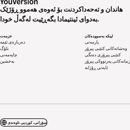
هاندان و تەحەداکردنت بۆ ئەوەی هەموو ڕۆژێک
بەدوای ئینتیمادا بگەڕێیت لەگەڵ خودا.
لینکە بەسوودەکان
خزمەت
یارمەتی
دەربارەی ئێمە
وەشانەکانی کتێبی پیرۆز
بلۆگ
کتێبی پیرۆزی دەنگی
چاپەمەنی
زمانەکانی پەرتووکی پیرۆز
بەخشین
ئایەتی ڕۆژانە
سۆرانی، کوردیی ناوەندی