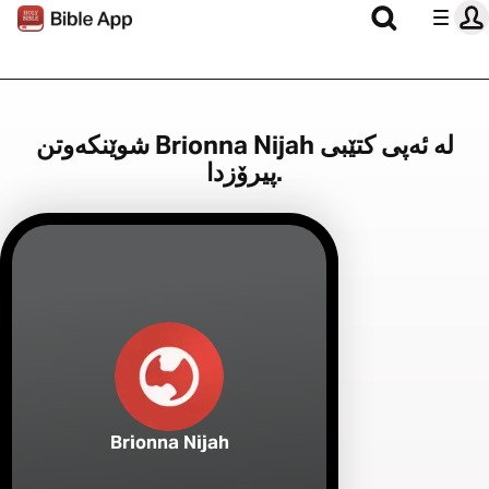
شوێنکەوتن Brionna Nijah لە ئەپی کتێبی
پیرۆزدا.
Brionna Nijah