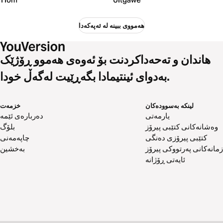
هەمووی ببینە لە ئەپەکەدا
هاندان و تەحەداکردنت بۆ ئەوەی هەموو ڕۆژێک
بەدوای ئینتیمادا بگەڕێیت لەگەڵ خودا.
لینکە بەسوودەکان
خزمەت
یارمەتی
دەربارەی ئێمە
وەشانەکانی کتێبی پیرۆز
بلۆگ
کتێبی پیرۆزی دەنگی
چاپەمەنی
زمانەکانی پەرتووکی پیرۆز
بەخشین
ئایەتی ڕۆژانە