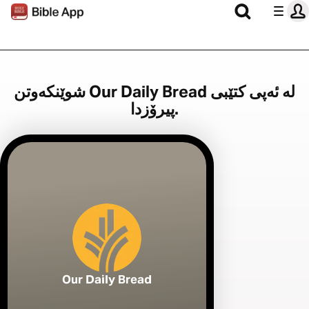
شوێنکەوتن Our Daily Bread لە ئەپی کتێبی
پیرۆزدا.
Our Daily Bread