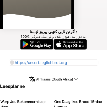
داگرتن ئاپی کتێبی پیرۆز ئێستا
100% بەخۆڕاییە. هیچ ڕیکلام و کڕینێک هەرگیز.
https://unsertaeglichbrot.org
Afrikaans (South Africa)
Leesplanne
Werp Jou Bekommernis op
Ons Daaglikse Brood 15-dae
Hom
Uitgawe