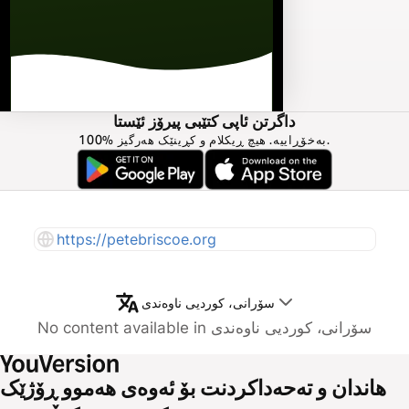
داگرتن ئاپی کتێبی پیرۆز ئێستا
100% بەخۆڕاییە. هیچ ڕیکلام و کڕینێک هەرگیز.
https://petebriscoe.org
سۆرانی، کوردیی ناوەندی
No content available in سۆرانی، کوردیی ناوەندی
هاندان و تەحەداکردنت بۆ ئەوەی هەموو ڕۆژێک