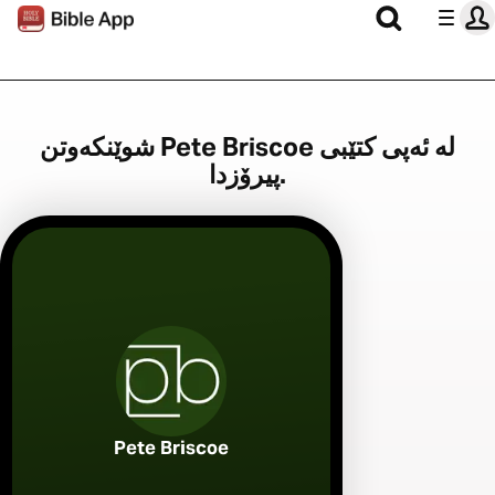
شوێنکەوتن Pete Briscoe لە ئەپی کتێبی
پیرۆزدا.
Pete Briscoe