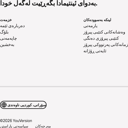
بەدوای ئینتیمادا بگەڕێیت لەگەڵ خودا.
لینکە بەسوودەکان
خزمەت
یارمەتی
دەربارەی ئێمە
وەشانەکانی کتێبی پیرۆز
بلۆگ
کتێبی پیرۆزی دەنگی
چاپەمەنی
زمانەکانی پەرتووکی پیرۆز
بەخشین
ئایەتی ڕۆژانە
سۆرانی، کوردیی ناوەندی
©
2026
YouVersion
مەرجەکان
سیاسەتی پاراستن