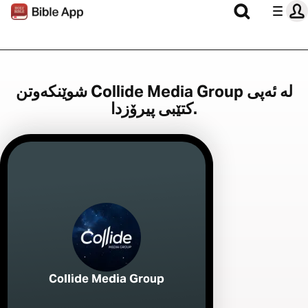
شوێنکەوتن Collide Media Group لە ئەپی
کتێبی پیرۆزدا.
Collide Media Group