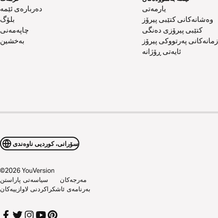
یارمەتی
دەربارەی ئێمە
وەشانەکانی کتێبی پیرۆز
بلۆگ
کتێبی پیرۆزی دەنگی
چاپەمەنی
زمانەکانی پەرتووکی پیرۆز
بەخشین
ئایەتی ڕۆژانە
سۆرانی، کوردیی ناوەندی
©
2026
YouVersion
مەرجەکان
سیاسەتی پاراستن
بەرنامەی ئاشکراکردنی لاوازییەکان