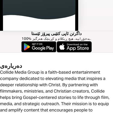
داگرتن ئاپی کتێبی پیرۆز ئێستا
100% بەخۆڕاییە. هیچ ڕیکلام و کڕینێک هەرگیز.
دەربارەی
Collide Media Group is a faith-based entertainment
company dedicated to elevating media that inspires a
deeper relationship with Christ. By partnering with
filmmakers, ministries, and Christian creators, Collide
helps bring Gospel-centered stories to life through film,
media, and strategic outreach. Their mission is to equip
and amplify content that encourages people to