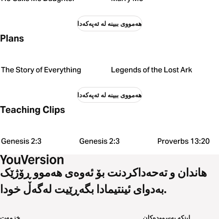
هەمووی ببینە لە ئەپەکەدا
Plans
The Story of Everything
Legends of the Lost Ark
هەمووی ببینە لە ئەپەکەدا
Teaching Clips
Genesis 2:3
Genesis 2:3
Proverbs 13:20
هاندان و تەحەداکردنت بۆ ئەوەی هەموو ڕۆژێک
بەدوای ئینتیمادا بگەڕێیت لەگەڵ خودا.
لینکە بەسوودەکان
خزمەت