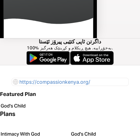
داگرتن ئاپی کتێبی پیرۆز ئێستا
100% بەخۆڕاییە. هیچ ڕیکلام و کڕینێک هەرگیز.
https://compassionkenya.org/
Featured Plan
God's Child
Plans
Intimacy With God
God's Child