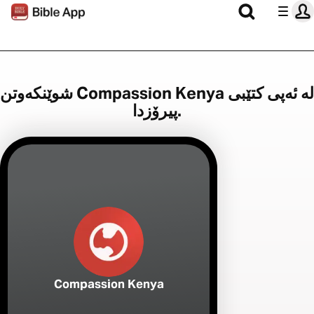
شوێنکەوتن Compassion Kenya لە ئەپی کتێبی
پیرۆزدا.
Compassion Kenya