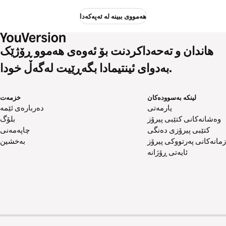
هەمووی ببینە لە ئەپەکەدا
هاندان و تەحەداکردنت بۆ ئەوەی هەموو ڕۆژێک
بەدوای ئینتیمادا بگەڕێیت لەگەڵ خودا.
لینکە بەسوودەکان
خزمەت
یارمەتی
دەربارەی ئێمە
وەشانەکانی کتێبی پیرۆز
بلۆگ
کتێبی پیرۆزی دەنگی
چاپەمەنی
زمانەکانی پەرتووکی پیرۆز
بەخشین
ئایەتی ڕۆژانە