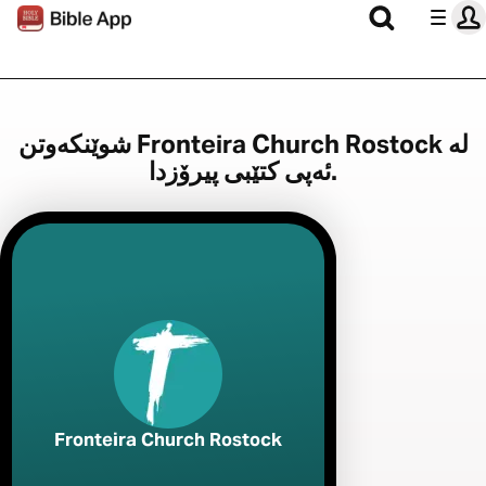
شوێنکەوتن Fronteira Church Rostock لە
ئەپی کتێبی پیرۆزدا.
Fronteira Church Rostock