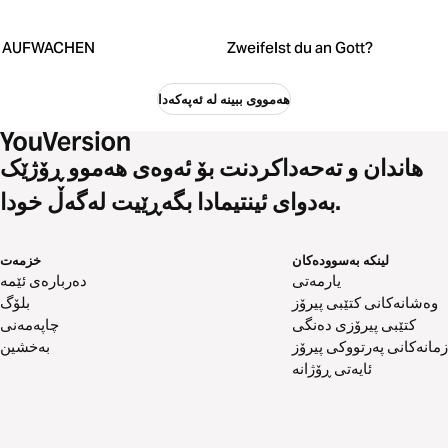
AUFWACHEN
Zweifelst du an Gott?
هەمووی ببینە لە ئەپەکەدا
هاندان و تەحەداکردنت بۆ ئەوەی هەموو ڕۆژێک
بەدوای ئینتیمادا بگەڕێیت لەگەڵ خودا.
لینکە بەسوودەکان
خزمەت
یارمەتی
دەربارەی ئێمە
وەشانەکانی کتێبی پیرۆز
بلۆگ
کتێبی پیرۆزی دەنگی
چاپەمەنی
زمانەکانی پەرتووکی پیرۆز
بەخشین
ئایەتی ڕۆژانە