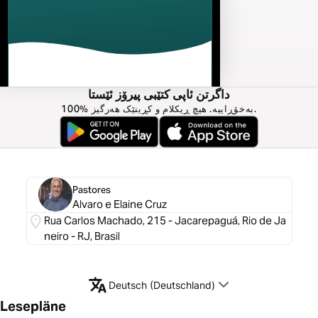
داگرتن ئاپی کتێبی پیرۆز ئێستا
100% بەخۆڕاییە. هیچ ڕیکلام و کڕینێک هەرگیز.
Pastores
Alvaro e Elaine Cruz
Rua Carlos Machado, 215 - Jacarepaguá, Rio de Ja
neiro - RJ, Brasil
Deutsch (Deutschland)
Lesepläne