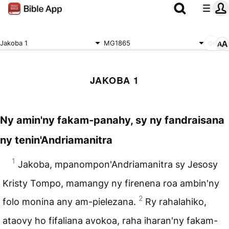
Jakoba 1
MG1865
JAKOBA 1
Ny amin'ny fakam-panahy, sy ny fandraisana
ny tenin'Andriamanitra
1
Jakoba, mpanompon'Andriamanitra sy Jesosy
Kristy Tompo, mamangy ny firenena roa ambin'ny
2
folo monina any am-pielezana.
Ry rahalahiko,
ataovy ho fifaliana avokoa, raha iharan'ny fakam-