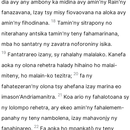
dia avy any ambony ka midina avy amin'ny Rain'ny
fanazavana, Izay tsy misy fiovaovana na aloka avy
18
amin'ny fihodinana.
Tamin'ny sitrapony no
niterahany antsika tamin'ny teny fahamarinana,
mba ho santatry ny zavatra noforoniny isika.
19
Fantatrareo izany, sy rahalahy malalako. Kanefa
aoka ny olona rehetra halady hihaino ho malai-
20
miteny, ho malain-ko tezitra;
fa ny
fahatezeran'ny olona tsy ahefana izay marina eo
21
imason'Andriamanitra.
Koa ario ny fahalotoana sy
ny lolompo rehetra, ary ekeo amin'ny fahalemem-
panahy ny teny nambolena, izay mahavonjy ny
22
fanahinareo.
Fa aoka ho mpankatò ny teny