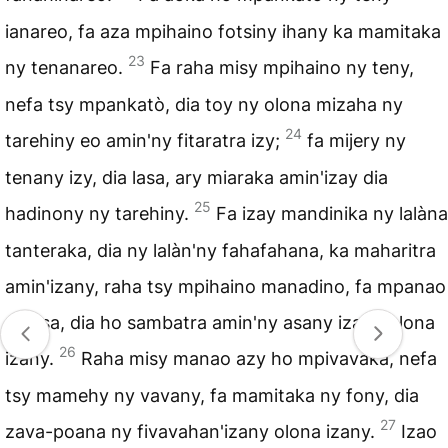
ianareo, fa aza mpihaino fotsiny ihany ka mamitaka
23
ny tenanareo.
Fa raha misy mpihaino ny teny,
nefa tsy mpankatò, dia toy ny olona mizaha ny
24
tarehiny eo amin'ny fitaratra izy;
fa mijery ny
tenany izy, dia lasa, ary miaraka amin'izay dia
25
hadinony ny tarehiny.
Fa izay mandinika ny lalàna
tanteraka, dia ny lalàn'ny fahafahana, ka maharitra
amin'izany, raha tsy mpihaino manadino, fa mpanao
ny asa, dia ho sambatra amin'ny asany izany olona
26
izany.
Raha misy manao azy ho mpivavaka, nefa
tsy mamehy ny vavany, fa mamitaka ny fony, dia
27
zava-poana ny fivavahan'izany olona izany.
Izao