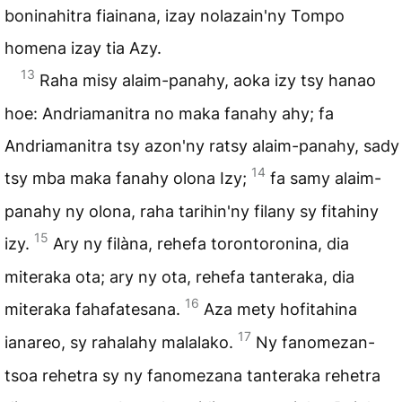
boninahitra fiainana, izay nolazain'ny Tompo
homena izay tia Azy.
13
Raha misy alaim-panahy, aoka izy tsy hanao
hoe: Andriamanitra no maka fanahy ahy; fa
Andriamanitra tsy azon'ny ratsy alaim-panahy, sady
14
tsy mba maka fanahy olona Izy;
fa samy alaim-
panahy ny olona, raha tarihin'ny filany sy fitahiny
15
izy.
Ary ny filàna, rehefa torontoronina, dia
miteraka ota; ary ny ota, rehefa tanteraka, dia
16
miteraka fahafatesana.
Aza mety hofitahina
17
ianareo, sy rahalahy malalako.
Ny fanomezan-
tsoa rehetra sy ny fanomezana tanteraka rehetra