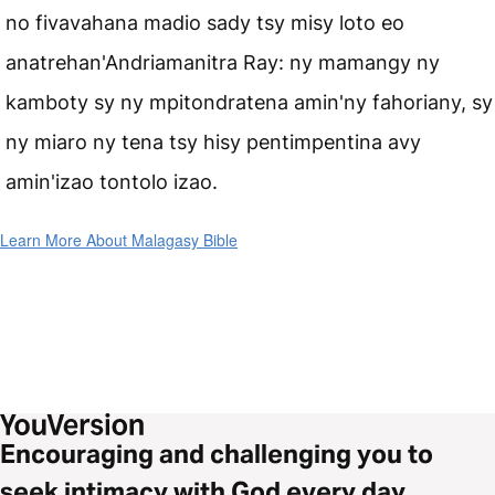
no fivavahana madio sady tsy misy loto eo
anatrehan'Andriamanitra Ray: ny mamangy ny
kamboty sy ny mpitondratena amin'ny fahoriany, sy
ny miaro ny tena tsy hisy pentimpentina avy
amin'izao tontolo izao.
Learn More About Malagasy Bible
Encouraging and challenging you to
seek intimacy with God every day.