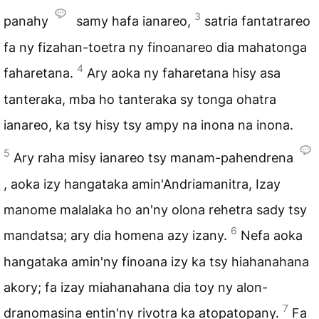
3
panahy
samy hafa ianareo,
satria fantatrareo
fa ny fizahan-toetra ny finoanareo dia mahatonga
4
faharetana.
Ary aoka ny faharetana hisy asa
tanteraka, mba ho tanteraka sy tonga ohatra
ianareo, ka tsy hisy tsy ampy na inona na inona.
5
Ary raha misy ianareo tsy manam-pahendrena
, aoka izy hangataka amin'Andriamanitra, Izay
manome malalaka ho an'ny olona rehetra sady tsy
6
mandatsa; ary dia homena azy izany.
Nefa aoka
hangataka amin'ny finoana izy ka tsy hiahanahana
akory; fa izay miahanahana dia toy ny alon-
7
dranomasina entin'ny rivotra ka atopatopany.
Fa