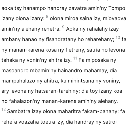
aoka tsy hanampo handray zavatra amin'ny Tompo
8
izany olona izany:
olona miroa saina izy, miovaova
9
amin'ny alehany rehetra.
Aoka ny rahalahy izay
10
ambany hanao ny fisandratany ho reharehany;
fa
ny manan-karena kosa ny fietreny, satria ho levona
11
tahaka ny vonin'ny ahitra izy.
Fa miposaka ny
masoandro mbamin'ny hainandro mahamay, dia
mampahalazo ny ahitra, ka mihintsana ny voniny,
ary levona ny hatsaran-tarehiny; dia toy izany koa
no fahalazon'ny manan-karena amin'ny alehany.
12
Sambatra izay olona maharitra fakam-panahy; fa
rehefa voazaha toetra izy, dia handray ny satro-