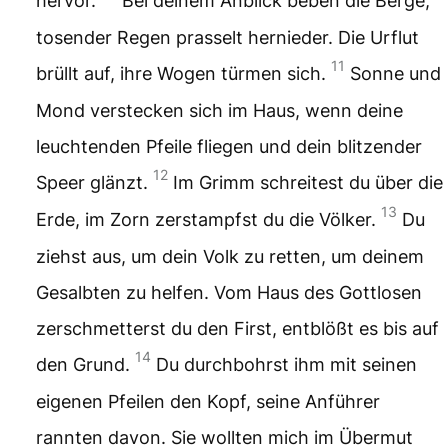
hervor.
Bei deinem Anblick beben die Berge,
tosender Regen prasselt hernieder.
Die Urflut
11
brüllt auf,
ihre Wogen türmen sich.
Sonne und
Mond verstecken sich im Haus,
wenn deine
leuchtenden Pfeile fliegen
und dein blitzender
12
Speer glänzt.
Im Grimm schreitest du über die
13
Erde,
im Zorn zerstampfst du die Völker.
Du
ziehst aus, um dein Volk zu retten,
um deinem
Gesalbten zu helfen.
Vom Haus des Gottlosen
zerschmetterst du den First,
entblößt es bis auf
14
den Grund.
Du durchbohrst ihm mit seinen
eigenen Pfeilen den Kopf,
seine Anführer
rannten davon.
Sie wollten mich im Übermut