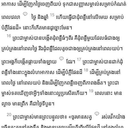
អាកាស ដើម្បី​ញែក​ថ្ងៃ​ចេញ​ពី​យប់ ទុក​ជា​សញ្ញា​សម្គាល់​សម្រាប់​កំណត់​
15
ពេល​វេលា
ថ្ងៃ និង​ឆ្នាំ
ហើយ​ធ្វើ​ជា​ដុំ​ពន្លឺ​នៅ​លើ​មេឃ សម្រាប់​
បំភ្លឺ​ផែនដី» នោះ​ក៏​កើត​មាន​ដូច្នោះ​មែន។
16
ព្រះ‌ជាម្ចាស់​បាន​បង្កើត​ដុំ​ពន្លឺ​ធំៗ​ពីរ គឺ​ដុំ​ពន្លឺ​មួយ​ដែល​ធំ​ជាង​ឲ្យ​
គ្រប់‌គ្រង​នៅ​ពេល​ថ្ងៃ រីឯ​ដុំ​ពន្លឺ​ដែល​តូច​ជាង​ឲ្យ​គ្រប់‌គ្រង​នៅ​ពេល​យប់។
17
ព្រះអង្គ​ក៏​បង្កើត​ផ្កាយ​ទាំង‌ឡាយ
ដែរ។
ព្រះ‌ជាម្ចាស់​បាន​ដាក់​ដុំ​
18
ពន្លឺ​ទាំង​នោះ​ក្នុង​លំហ​អាកាស ដើម្បី​បំភ្លឺ​ផែនដី
ដើម្បី​គ្រប់‌គ្រង​នៅ​
ពេល​ថ្ងៃ នៅ​ពេល​យប់ និង​ដើម្បី​ញែក​ពន្លឺ​ចេញ​ពី​ភាព​ងងឹត។ ព្រះ‌ជា
19
ម្ចាស់​ទត​ឃើញ​ថា​អ្វីៗ​ទាំង​នោះ​ល្អ​ប្រសើរ​ហើយ។
ពេល​នោះ មាន​
ល្ងាច មាន​ព្រឹក គឺ​ជា​ថ្ងៃ​ទី​បួន។
20
ព្រះ‌ជាម្ចាស់​មាន​ព្រះ‌បន្ទូល​ថា៖ «ចូរ​មាន​សត្វ
​រស់‌រវើក​យ៉ាង​
ច្រើន​កុះ‌ករ​នៅ​ក្នុង​ទឹក និង​មាន​បក្សា‌បក្សី​ហើរ​ពី​លើ​ផែនដី នៅ​ក្នុង​លំហ​