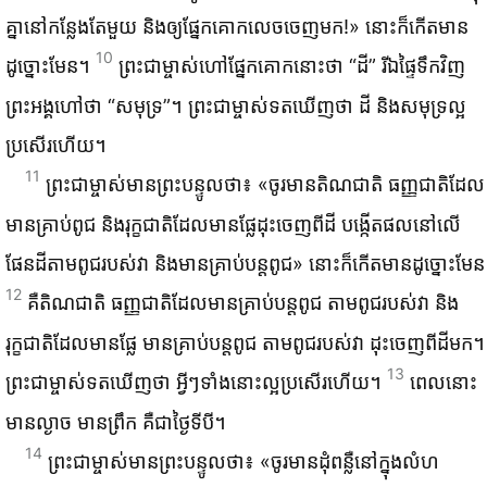
គ្នា​នៅ​កន្លែង​តែ​មួយ និង​ឲ្យ​ផ្នែក​គោក​លេច​ចេញ​មក!» នោះ​ក៏​កើត​មាន​
10
ដូច្នោះ​មែន។
ព្រះ‌ជាម្ចាស់​ហៅ​ផ្នែក​គោក​នោះ​ថា “ដី” រីឯ​ផ្ទៃ​ទឹក​វិញ
ព្រះអង្គ​ហៅ​ថា “សមុទ្រ”។ ព្រះ‌ជាម្ចាស់​ទត​ឃើញ​ថា ដី និង​សមុទ្រ​ល្អ​
ប្រសើរ​ហើយ។
11
ព្រះ‌ជាម្ចាស់​មាន​ព្រះ‌បន្ទូល​ថា៖ «ចូរ​មាន​តិណ‌ជាតិ ធញ្ញជាតិ​ដែល​
មាន​គ្រាប់​ពូជ និង​រុក្ខ‌ជាតិ​ដែល​មាន​ផ្លែ​ដុះ​ចេញ​ពី​ដី បង្កើត​ផល​នៅ​លើ​
ផែនដី​តាម​ពូជ​របស់​វា និង​មាន​គ្រាប់​បន្ត​ពូជ» នោះ​ក៏​កើត​មាន​ដូច្នោះ​មែន
12
គឺ​តិណ‌ជាតិ ធញ្ញជាតិ​ដែល​មាន​គ្រាប់​បន្ត​ពូជ តាម​ពូជ​របស់​វា និង​
រុក្ខ‌ជាតិ​ដែល​មាន​ផ្លែ មាន​គ្រាប់​បន្ត​ពូជ តាម​ពូជ​របស់​វា ដុះ​ចេញ​ពី​ដី​មក។
13
ព្រះ‌ជាម្ចាស់​ទត​ឃើញ​ថា អ្វីៗ​ទាំង​នោះ​ល្អ​ប្រសើរ​ហើយ។
ពេល​នោះ
មាន​ល្ងាច មាន​ព្រឹក គឺ​ជា​ថ្ងៃ​ទី​បី។
14
ព្រះ‌ជាម្ចាស់​មាន​ព្រះ‌បន្ទូល​ថា៖ «ចូរ​មាន​ដុំ​ពន្លឺ​នៅ​ក្នុង​លំហ​