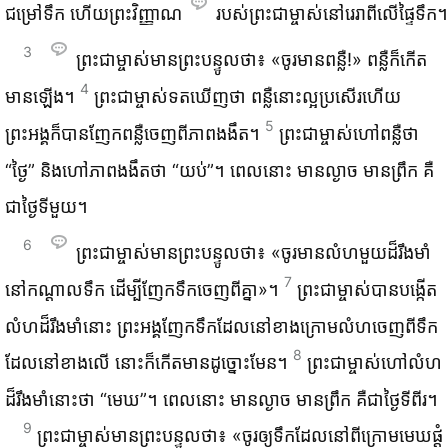
ជម្រៅ​ទឹក ហើយ​ព្រះ‌វិញ្ញាណ
របស់​ព្រះ‌ជាម្ចាស់​នៅ​រេរា​ពី​លើ​ផ្ទៃ​ទឹក។
3
ព្រះ‌ជាម្ចាស់​មាន​ព្រះ‌បន្ទូល​ថា៖ «ចូរ​មាន​ពន្លឺ!» ពន្លឺ​ក៏​កើត​
4
មាន​ឡើង។
ព្រះ‌ជាម្ចាស់​ទត​ឃើញ​ថា ពន្លឺ​នោះ​ល្អ​ប្រសើរ​ហើយ
5
ព្រះអង្គ​ក៏​បាន​ញែក​ពន្លឺ​ចេញ​ពី​ភាព​ងងឹត។
ព្រះ‌ជាម្ចាស់​ហៅ​ពន្លឺ​ថា
“ថ្ងៃ” និង​ហៅ​ភាព​ងងឹត​ថា “យប់”។ ពេល​នោះ មាន​ល្ងាច មាន​ព្រឹក គឺ​
ជា​ថ្ងៃ​ទី​មួយ។
6
ព្រះ‌ជាម្ចាស់​មាន​ព្រះ‌បន្ទូល​ថា៖ «ចូរ​មាន​លំហ​មួយ​ដ៏​រឹង‌មាំ​
7
នៅ​កណ្ដាល​ទឹក ដើម្បី​ញែក​ទឹក​ចេញ​ពី​គ្នា»។
ព្រះ‌ជាម្ចាស់​បាន​បង្កើត​
លំហ​ដ៏​រឹង‌មាំ​នោះ ព្រះអង្គ​ញែក​ទឹក​ដែល​នៅ​ខាង​ក្រោម​លំហ​ចេញ​ពី​ទឹក​
8
ដែល​នៅ​ខាង​លើ នោះ​ក៏​កើត​មាន​ដូច្នោះ​មែន។
ព្រះ‌ជាម្ចាស់​ហៅ​លំហ​
ដ៏​រឹង‌មាំ​នោះ​ថា “មេឃ”។ ពេល​នោះ មាន​ល្ងាច មាន​ព្រឹក គឺ​ជា​ថ្ងៃ​ទី​ពីរ។
9
ព្រះ‌ជាម្ចាស់​មាន​ព្រះ‌បន្ទូល​ថា៖ «ចូរ​ឲ្យ​ទឹក​ដែល​នៅ​ពី​ក្រោម​មេឃ​ផ្តុំ​