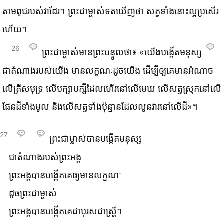
តាម​ពូជ​របស់​វា​ដែរ។ ព្រះ‌ជាម្ចាស់​ទត​ឃើញ​ថា សត្វ​ទាំង​នោះ​ល្អ​ប្រសើរ​
ហើយ។
26
ព្រះ‌ជាម្ចាស់​មាន​ព្រះ‌បន្ទូល​ថា៖ «យើង​បង្កើត​មនុស្ស
ជា​តំណាង​របស់​យើង មាន​លក្ខណៈ​ដូច​យើង ដើម្បី​ឲ្យ​គេ​មាន​អំណាច​
លើ​ត្រី​សមុទ្រ លើ​បក្សា‌បក្សី​ដែល​ហើរ​នៅ​លើ​មេឃ លើ​សត្វ​ស្រុក​នៅ​លើ​
ផែនដី​ទាំង​មូល និង​លើ​សត្វ​ទាំង​ប៉ុន្មាន​ដែល​លូន​វារ​នៅ​លើ​ដី»។
27
ព្រះ‌ជាម្ចាស់​បាន​បង្កើត​មនុស្ស
ជា​តំណាង​របស់​ព្រះអង្គ
ព្រះអង្គ​បាន​បង្កើត​គេ​ឲ្យ​មាន​លក្ខណៈ
ដូច​ព្រះ‌ជាម្ចាស់
ព្រះអង្គ​បាន​បង្កើត​គេ​ជា​បុរស​ជា​ស្ត្រី។