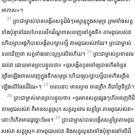
អាកាស»។
21
ព្រះ‌ជាម្ចាស់​បាន​បង្កើត​សត្វ​ដ៏​ធំៗ​អស្ចារ្យ​ក្នុង​សមុទ្រ ព្រម​ទាំង​សត្វ​
ទាំង​ប៉ុន្មាន​ដែល​ហែល​រវើក‌រវ័ណ្ឌ​ពាស‌ពេញ​នៅ​ក្នុង​ទឹក តាម​ពូជ​របស់​វា
ហើយ​ព្រះអង្គ​ក៏​បាន​បង្កើត​បក្សា‌បក្សី តាម​ពូជ​របស់​វា​ដែរ។ ព្រះ‌ជាម្ចាស់​
22
ទត​ឃើញ​ថា សត្វ​ទាំង​នោះ​ល្អ​ប្រសើរ​ហើយ។
ព្រះ‌ជាម្ចាស់​ប្រទាន​ពរ​
ដល់​វា ដោយ​មាន​ព្រះ‌បន្ទូល​ថា៖ «ចូរ​បង្កើត​កូន​ចៅ​ឲ្យ​បាន​កើន​ចំនួន​
ច្រើន​ឡើង​ពាស‌ពេញ​ក្នុង​ទឹក​សមុទ្រ ហើយ​ឲ្យ​បក្សា‌បក្សី​បាន​កើន​ច្រើន​
23
ឡើង​លើ​ផែនដី​ដែរ»។
ពេល​នោះ មាន​ល្ងាច មាន​ព្រឹក គឺ​ជា​ថ្ងៃ​ទី​ប្រាំ។
24
ព្រះ‌ជាម្ចាស់​មាន​ព្រះ‌បន្ទូល​ថា៖ «ចូរ​មាន​សត្វ​ផ្សេងៗ​កើត​ចេញ​ពី​ដី​
តាម​ពូជ​របស់​វា គឺ​មាន​សត្វ​ស្រុក សត្វ​លូន​វារ សត្វ​ព្រៃ តាម​ពូជ​របស់​វា»
25
នោះ​ក៏​កើត​មាន​ដូច្នោះ​មែន។
ព្រះ‌ជាម្ចាស់​បាន​បង្កើត​សត្វ​ព្រៃ​តាម​ពូជ​
របស់​វា សត្វ​ស្រុក តាម​ពូជ​របស់​វា និង​សត្វ​លូន​វារ​ទាំង​ប៉ុន្មាន​នៅ​លើ​ដី