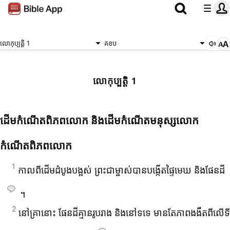
លោកុប្បត្តិ 1
គខប
លោកុប្បត្តិ 1
ដើម​កំណើត​ពិភព​លោក និង​ដើម​កំណើត​មនុស្ស​លោក
កំណើត​ពិភព​លោក
1
កាល​ពី​ដើម​ដំបូង​បង្អស់ ព្រះ‌ជាម្ចាស់​បាន​បង្កើត​ផ្ទៃ​មេឃ និង​ផែនដី
។
2
នៅ​គ្រា​នោះ ផែនដី​គ្មាន​រូប​រាង និង​នៅ​ទទេ មាន​តែ​ភាព​ងងឹត​ពី​លើ​ទី​