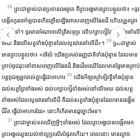
28
ព្រះ‌ជាម្ចាស់​បាន​ប្រទាន​ពរ​ឲ្យ​គេ គឺ​ព្រះអង្គ​មាន​ព្រះ‌បន្ទូល​ថា៖ «ចូរ​
បង្កើត​កូន​ចៅ​ឲ្យ​បាន​កើន​ច្រើន​ឡើង​ពាស‌ពេញ​លើ​ផែនដី ហើយ​ត្រួត‌ត្រា​
ផែនដី​ទៅ។ ចូរ​មាន​អំណាច​លើ​ត្រី​សមុទ្រ លើ​បក្សា‌បក្សី​ដែល​ហើរ​នៅ​លើ​
29
មេឃ និង​លើ​សត្វ​ទាំង​ប៉ុន្មាន​ដែល​លូន​វារ​នៅ​លើ​ដី»។
ព្រះ‌ជាម្ចាស់​
មាន​ព្រះ‌បន្ទូល​ថា៖ «មើល៍ យើង​ប្រគល់​ធញ្ញជាតិ​ទាំង​ប៉ុន្មាន ដែល​មាន​
គ្រាប់​ពូជ​ដុះ​នៅ​ពាស‌ពេញ​លើ​ផែនដី និង​ដើម​ឈើ​ដែល​មាន​ផ្លែ​មាន​គ្រាប់​
30
បន្ត​ពូជ​ឲ្យ​អ្នក​រាល់​គ្នា​ធ្វើ​ជា​អាហារ
យើង​ក៏​ឲ្យ​ស្មៅ​ខៀវ​ខ្ចី​ទាំង​ប៉ុន្មាន​
ដល់​សត្វ​ព្រៃ​ទាំង​អស់ ដល់​បក្សា‌បក្សី​ទាំង​អស់​នៅ​លើ​មេឃ ដល់​សត្វ​
ទាំង​អស់​ដែល​លូន​វារ​នៅ​លើ​ដី គឺ​ដល់​សត្វ​ទាំង​ប៉ុន្មាន​ដែល​មាន​ដង្ហើម​
ជីវិត ធ្វើ​ជា​អាហារ​ដែរ» នោះ​ក៏​កើត​មាន​ដូច្នោះ​មែន។
31
ព្រះ‌ជាម្ចាស់​ទត​ឃើញ​អ្វីៗ​ទាំង​អស់ ដែល​ព្រះអង្គ​បាន​បង្កើត​មក
ព្រះអង្គ​ឈ្វេង​យល់​ថា​ល្អ​ប្រសើរ​បំផុត​ហើយ។ ពេល​នោះ មាន​ល្ងាច