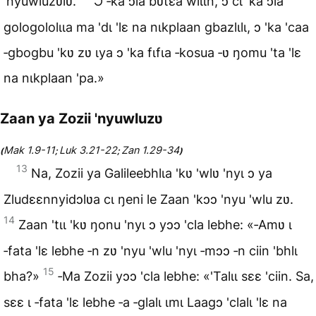
'nyuwluzʋlʋ.
Ɔ ‑ka ɔla bʋtɛa wlɩɩn, ɔ cɩ 'ka ɔla
gologololɩɩa ma 'dɩ 'lɛ na nɩkplaan gbazlɩlɩ, ɔ 'ka 'caa
‑gbogbu 'kʋ zʋ ɩya ɔ 'ka fɩfɩa ‑kosua ‑ʋ ŋomu 'ta 'lɛ
na nɩkplaan 'pa.»
Zaan ya Zozii 'nyuwluzʋ
Mak 1.9-11
Luk 3.21-22
Zan 1.29-34
(
;
;
)
13
Na, Zozii ya Galileebhlɩa 'kʋ 'wlʋ 'nyɩ ɔ ya
Zludɛɛnnyidɔlʋa cɩ ŋeni le Zaan 'kɔɔ 'nyu 'wlu zʋ.
14
Zaan 'tɩɩ 'kʋ ŋonu 'nyɩ ɔ yɔɔ 'cla lebhe: «‑Amʋ ɩ
‑fata 'lɛ lebhe ‑n zʋ 'nyu 'wlu 'nyɩ ‑mɔɔ ‑n ciin 'bhlɩ
15
bha?»
‑Ma Zozii yɔɔ 'cla lebhe: «'Talɩɩ sɛɛ 'ciin. Sa,
sɛɛ ɩ ‑fata 'lɛ lebhe ‑a ‑glalɩ ɩmɩ Laagɔ 'clalɩ 'lɛ na