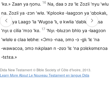
16
'kʋ.» Zaan ya ŋonu.
Na, daa ɔ zʋ 'lɛ Zozii 'nyu 'wlu
na, Zozii ya ‑zɔn 'wlʋ. 'Kplookʋ ‑laagɔɔn ya 'gbokalɩ,
Zozii ya Laagɔ 'la 'Wugoa 'lɩ, ʋ kwlia 'dablee 'bhisa
17
'nyɩ ʋ cilia 'mɔɔ 'kʋ.
'Nyɩ ‑blɩɩzɔn bhlo ya ‑laagɔɔn
'wlʋlʋ ʋ claa lebhe: «Ɔmɔ ‑naa, ɔmɔ ‑ɔ ‑glɩ 'lɛ 'na
‑wawacoa, ɔmɔ nɩkplaan n ‑zʋɔ 'lɛ 'na pɔlɛkʋmɛnɔa
‑tɛtɛa.»
Dida New Testament © Bible Society of Côte d'Ivoire, 2013.
Learn More About Le Nouveau Testament en langue Dida