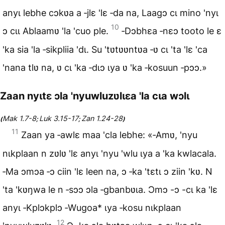
anyɩ lebhe cɔkʋa a ‑jlɛ 'lɛ ‑da na, Laagɔ cɩ mino 'nyɩ
10
ɔ cɩɩ Ablaamʋ 'la 'cuo ple.
‑Dɔbhɛa ‑nɛɔ tooto le ɛ
'ka sia 'la ‑sikpliia 'dɩ. Su 'tʋtʋʋntʋa ‑ʋ cɩ 'ta 'lɛ 'ca
'nana tlʋ na, ʋ cɩ 'ka ‑dɩɔ ɩya ʋ 'ka ‑kosuun ‑pɔɔ.»
Zaan nyɩtɛ ɔla 'nyuwluzʋlɩɛa 'la cɩa wɔlɩ
Mak 1.7-8
Luk 3.15-17
Zan 1.24-28
(
;
;
)
11
Zaan ya ‑awlɛ maa 'cla lebhe: «‑Amʋ, 'nyu
nɩkplaan n zʋlʋ 'lɛ anyɩ 'nyu 'wlu ɩya a 'ka kwlacala.
‑Ma ɔmɔa ‑ɔ ciin 'lɛ leen na, ɔ ‑ka 'tɛtɩ ɔ ziin 'kʋ. N
'ta 'kʋŋwa le n ‑sɔɔ ɔla ‑gbanbʋɩa. Ɔmɔ -ɔ -cɩ ka 'lɛ
anyɩ ‑Kplɔkplɔ ‑Wugoa* ɩya ‑kosu nɩkplaan
12