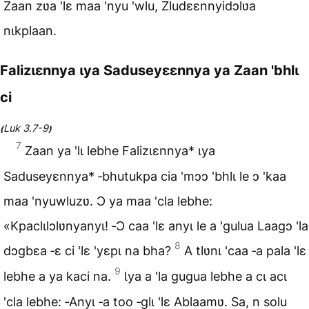
Zaan zʋa 'lɛ maa 'nyu 'wlu, Zludɛɛnnyidɔlʋa
nɩkplaan.
Falizɩɛnnya ɩya Saduseyɛɛnnya ya Zaan 'bhlɩ
ci
Luk 3.7-9
(
)
7
Zaan ya 'lɩ lebhe Falizɩɛnnya* ɩya
Saduseyɛnnya* ‑bhutukpa cia 'mɔɔ 'bhlɩ le ɔ 'kaa
maa 'nyuwluzʋ. Ɔ ya maa 'cla lebhe:
«Kpaclɩlɔlʋnyanyɩ! ‑Ɔ caa 'lɛ anyɩ le a 'gulua Laagɔ 'la
8
dɔgbɛa ‑ɛ ci 'lɛ 'yɛpɩ na bha?
A tlʋnɩ 'caa ‑a pala 'lɛ
9
lebhe a ya kaci na.
Ɩya a 'la gugua lebhe a cɩ acɩ
'cla lebhe: ‑Anyɩ ‑a too ‑glɩ 'lɛ Ablaamʋ. Sa, n solu