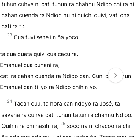
tuhun cuhva ni cati tuhun ra chahnu Ndioo chi ra ni
cahan cuenda ra Ndioo nu ni quichi quivi, vati cha
cati ra ti:
23
Cua tuvi sehe iin ña yoco,
ta cua queta quivi cua cacu ra.
Emanuel cua cunani ra,
cati ra cahan cuenda ra Ndioo can. Cuni cati tuhun
Emanuel can ti iyo ra Ndioo chihin yo.
24
Tacan cuu, ta hora can ndoyo ra José, ta
savaha ra cuhva cati tuhun tatun ra chahnu Ndioo.
25
Quihin ra chi ñasihi ra,
soco ña ni chacoo ra chi