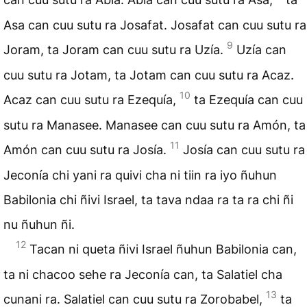
Asa can cuu sutu ra Josafat. Josafat can cuu sutu ra
9
Joram, ta Joram can cuu sutu ra Uzía.
Uzía can
cuu sutu ra Jotam, ta Jotam can cuu sutu ra Acaz.
10
Acaz can cuu sutu ra Ezequía,
ta Ezequía can cuu
sutu ra Manasee. Manasee can cuu sutu ra Amón, ta
11
Amón can cuu sutu ra Josía.
Josía can cuu sutu ra
Jeconía chi yani ra quivi cha ni tiin ra iyo ñuhun
Babilonia chi ñivi Israel, ta tava ndaa ra ta ra chi ñi
nu ñuhun ñi.
12
Tacan ni queta ñivi Israel ñuhun Babilonia can,
ta ni chacoo sehe ra Jeconía can, ta Salatiel cha
13
cunani ra. Salatiel can cuu sutu ra Zorobabel,
ta