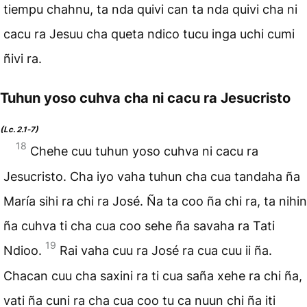
tiempu chahnu, ta nda quivi can ta nda quivi cha ni
cacu ra Jesuu cha queta ndico tucu inga uchi cumi
ñivi ra.
Tuhun yoso cuhva cha ni cacu ra Jesucristo
(Lc. 2.1‑7)
18
Chehe cuu tuhun yoso cuhva ni cacu ra
Jesucristo. Cha iyo vaha tuhun cha cua tandaha ña
María sihi ra chi ra José. Ña ta coo ña chi ra, ta nihin
ña cuhva ti cha cua coo sehe ña savaha ra Tati
19
Ndioo.
Rai vaha cuu ra José ra cua cuu ii ña.
Chacan cuu cha saxini ra ti cua saña xehe ra chi ña,
vati ña cuni ra cha cua coo tu ca nuun chi ña iti