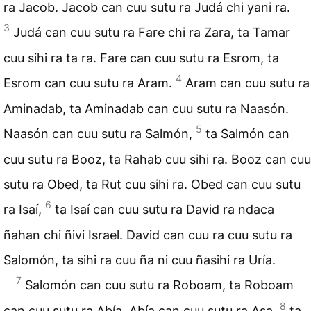
ra Jacob. Jacob can cuu sutu ra Judá chi yani ra.
3
Judá can cuu sutu ra Fare chi ra Zara, ta Tamar
cuu sihi ra ta ra. Fare can cuu sutu ra Esrom, ta
4
Esrom can cuu sutu ra Aram.
Aram can cuu sutu ra
Aminadab, ta Aminadab can cuu sutu ra Naasón.
5
Naasón can cuu sutu ra Salmón,
ta Salmón can
cuu sutu ra Booz, ta Rahab cuu sihi ra. Booz can cuu
sutu ra Obed, ta Rut cuu sihi ra. Obed can cuu sutu
6
ra Isaí,
ta Isaí can cuu sutu ra David ra ndaca
ñahan chi ñivi Israel. David can cuu ra cuu sutu ra
Salomón, ta sihi ra cuu ña ni cuu ñasihi ra Uría.
7
Salomón can cuu sutu ra Roboam, ta Roboam
8
can cuu sutu ra Abía. Abía can cuu sutu ra Asa,
ta