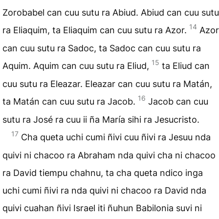
Zorobabel can cuu sutu ra Abiud. Abiud can cuu sutu
14
ra Eliaquim, ta Eliaquim can cuu sutu ra Azor.
Azor
can cuu sutu ra Sadoc, ta Sadoc can cuu sutu ra
15
Aquim. Aquim can cuu sutu ra Eliud,
ta Eliud can
cuu sutu ra Eleazar. Eleazar can cuu sutu ra Matán,
16
ta Matán can cuu sutu ra Jacob.
Jacob can cuu
sutu ra José ra cuu ii ña María sihi ra Jesucristo.
17
Cha queta uchi cumi ñivi cuu ñivi ra Jesuu nda
quivi ni chacoo ra Abraham nda quivi cha ni chacoo
ra David tiempu chahnu, ta cha queta ndico inga
uchi cumi ñivi ra nda quivi ni chacoo ra David nda
quivi cuahan ñivi Israel iti ñuhun Babilonia suvi ni