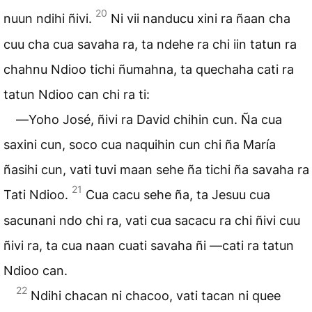
20
nuun ndihi ñivi.
Ni vii nanducu xini ra ñaan cha
cuu cha cua savaha ra, ta ndehe ra chi iin tatun ra
chahnu Ndioo tichi ñumahna, ta quechaha cati ra
tatun Ndioo can chi ra ti:
―Yoho José, ñivi ra David chihin cun. Ña cua
saxini cun, soco cua naquihin cun chi ña María
ñasihi cun, vati tuvi maan sehe ña tichi ña savaha ra
21
Tati Ndioo.
Cua cacu sehe ña, ta Jesuu cua
sacunani ndo chi ra, vati cua sacacu ra chi ñivi cuu
ñivi ra, ta cua naan cuati savaha ñi ―cati ra tatun
Ndioo can.
22
Ndihi chacan ni chacoo, vati tacan ni quee