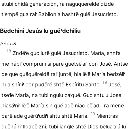
stubi chidá generación, ra naguquëreldë dizdë
tiempë gua raiꞌ Babilonia hashtë gulë Jesucristo.
Bëdchini Jesús lu guë́ꞌdchiliu
(Lc. 2.1‑7)
18
Zndëꞌë guc iurë gulë Jesucristo. María, shniꞌa
më nápiꞌ comprumisi parë guëtsë́ꞌaiꞌ con José. Antsë
de quë guëquëreldë raiꞌ juntë, hia lëꞌë María bëdzéliꞌ
19
nua shíniꞌ por pudërë shtë Espíritu Santo.
José,
tseꞌlë María, na tubi nguiu zaꞌquë. Guc shtuꞌu José
niasáꞌniꞌ lëꞌë María sin quë adë niac bë́ꞌadiꞌi ra mënë
20
parë adë guërúꞌudiꞌi shtu shtë María.
Mientras
quëhúniꞌ llgabë zni, tubi ianglë shtë Dios bëluaꞌalú lu