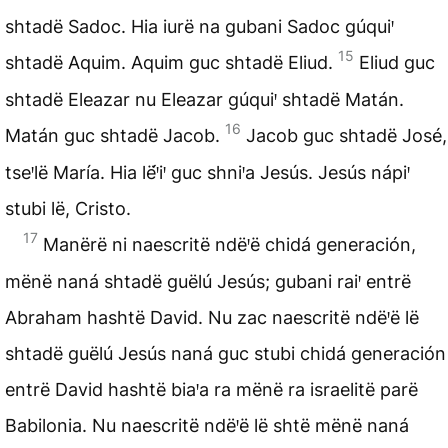
shtadë Sadoc. Hia iurë na gubani Sadoc gúquiꞌ
15
shtadë Aquim. Aquim guc shtadë Eliud.
Eliud guc
shtadë Eleazar nu Eleazar gúquiꞌ shtadë Matán.
16
Matán guc shtadë Jacob.
Jacob guc shtadë José,
tseꞌlë María. Hia lë́ꞌiꞌ guc shniꞌa Jesús. Jesús nápiꞌ
stubi lë, Cristo.
17
Manërë ni naescritë ndëꞌë chidá generación,
mënë naná shtadë guëlú Jesús; gubani raiꞌ entrë
Abraham hashtë David. Nu zac naescritë ndëꞌë lë
shtadë guëlú Jesús naná guc stubi chidá generación
entrë David hashtë biaꞌa ra mënë ra israelitë parë
Babilonia. Nu naescritë ndëꞌë lë shtë mënë naná