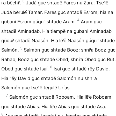
3
ra bë́chiꞌ.
Judá guc shtadë Fares nu Zara. Tseꞌlë
Judá bërulë́ Tamar. Fares guc shtadë Esrom; hia na
4
gubani Esrom gúquiꞌ shtadë Aram.
Aram guc
shtadë Aminadab. Hia tiempë na gubani Aminadab
gúquiꞌ shtadë Naasón. Hia lëꞌë Naasón gúquiꞌ shtadë
5
Salmón.
Salmón guc shtadë Booz; shniꞌa Booz guc
Rahab; Booz guc shtadë Obed; shniꞌa Obed guc Rut.
6
Obed guc shtadë Isaí.
Isaí guc shtadë rëy David.
Hia rëy David guc shtadë Salomón nu shniꞌa
Salomón guc tseꞌlë tëgulë Urías.
7
Salomón guc shtadë Roboam. Hia lëꞌë Roboam
guc shtadë Abías. Hia lëꞌë Abías guc shtadë Asa.
8
Asa guc shtadë Josafat nu Josafat guc shtadë