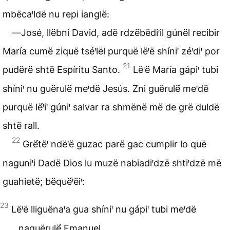
mbëcaꞌldë nu repi ianglë:
―José, llëbní David, adë rdzë́bëdiꞌil gúnël recibir
María cumë ziquë tséꞌlël purquë lëꞌë shíniꞌ zéꞌdiꞌ por
21
pudërë shtë Espíritu Santo.
Lëꞌë María gápiꞌ tubi
shíniꞌ nu guërulë́ meꞌdë Jesús. Zni guërulë́ meꞌdë
purquë lë́ꞌiꞌ gúniꞌ salvar ra shmënë më de grë duldë
shtë rall.
22
Grë́tëꞌ ndëꞌë guzac parë gac cumplir lo quë
naguniꞌi Dadë Dios lu muzë nabiadiꞌdzë shtiꞌdzë më
guahietë; bëquë́ꞌëiꞌ:
23
Lëꞌë lliguënaꞌa gua shíniꞌ nu gápiꞌ tubi meꞌdë
naguërulë́ Emanuel.