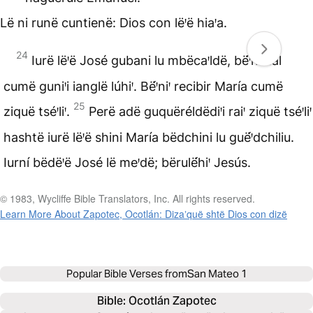
Lë ni runë cuntienë: Dios con lëꞌë hiaꞌa.
24
Iurë lëꞌë José gubani lu mbëcaꞌldë, bë́ꞌniꞌ tal
cumë guniꞌi ianglë lúhiꞌ. Bë́ꞌniꞌ recibir María cumë
25
ziquë tséꞌliꞌ.
Perë adë guquëréldëdiꞌi raiꞌ ziquë tséꞌliꞌ
hashtë iurë lëꞌë shini María bëdchini lu guë́ꞌdchiliu.
Iurní bëdëꞌë José lë meꞌdë; bërulë́hiꞌ Jesús.
© 1983, Wycliffe Bible Translators, Inc. All rights reserved.
Learn More About Zapotec, Ocotlán: Dizaʼquë shtë Dios con dizë
Popular Bible Verses from
San Mateo 1
Bible: 
Ocotlán Zapotec