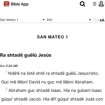
San Mateo 1
ZAC
SAN MATEO 1
Ra shtadë guëlú Jesús
(Lc. 3.23‑38)
1
Ndëꞌë na listë shtë ra shtadë guëlú Jesucristo.
Guc më llëbní David nu guc më llëbní Abraham.
2
Abraham guc shtadë Isaac. Hia na gubani Isaac
gúquiꞌ shtadë Jacob. Hia lë́ꞌiꞌ gúquiꞌ shtadë Judá con