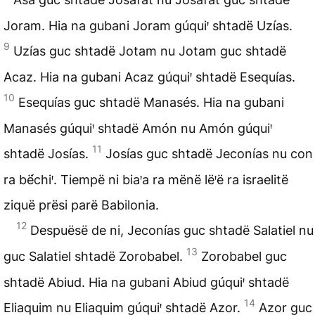
Joram. Hia na gubani Joram gúquiꞌ shtadë Uzías.
9
Uzías guc shtadë Jotam nu Jotam guc shtadë
Acaz. Hia na gubani Acaz gúquiꞌ shtadë Esequías.
10
Esequías guc shtadë Manasés. Hia na gubani
Manasés gúquiꞌ shtadë Amón nu Amón gúquiꞌ
11
shtadë Josías.
Josías guc shtadë Jeconías nu con
ra bë́chiꞌ. Tiempë ni biaꞌa ra mënë lëꞌë ra israelitë
ziquë prësi parë Babilonia.
12
Despuësë de ni, Jeconías guc shtadë Salatiel nu
13
guc Salatiel shtadë Zorobabel.
Zorobabel guc
shtadë Abiud. Hia na gubani Abiud gúquiꞌ shtadë
14
Eliaquim nu Eliaquim gúquiꞌ shtadë Azor.
Azor guc