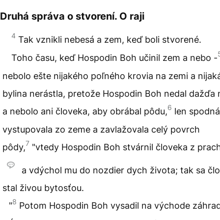
Druhá správa o stvorení. O raji
4
Tak vznikli nebesá a zem, keď boli stvorené.
Toho času, keď Hospodin Boh učinil zem a nebo -
nebolo ešte nijakého poľného krovia na zemi a nijak
bylina nerástla, pretože Hospodin Boh nedal dažďa 
6
a nebolo ani človeka, aby obrábal pôdu,
len spodn
vystupovala zo zeme a zavlažovala celý povrch
7
pôdy,
"vtedy Hospodin Boh stvárnil človeka z pra
a vdýchol mu do nozdier dych života; tak sa čl
stal živou bytosťou.
8
"
Potom Hospodin Boh vysadil na východe záhra