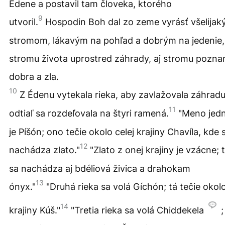
Édene a postavil tam človeka, ktorého
9
utvoril.
Hospodin Boh dal zo zeme vyrásť všelija
stromom, lákavým na pohľad a dobrým na jedenie,
stromu života uprostred záhrady, aj stromu pozna
dobra a zla.
10
Z Édenu vytekala rieka, aby zavlažovala záhradu
11
odtiaľ sa rozdeľovala na štyri ramená.
"Meno jed
je Píšón; ono tečie okolo celej krajiny Chavíla, kde 
12
nachádza zlato."
"Zlato z onej krajiny je vzácne;
sa nachádza aj bdéliová živica a drahokam
13
ónyx."
"Druhá rieka sa volá Gíchón; tá tečie okol
14
krajiny Kúš."
"Tretia rieka sa volá Chiddekela
;