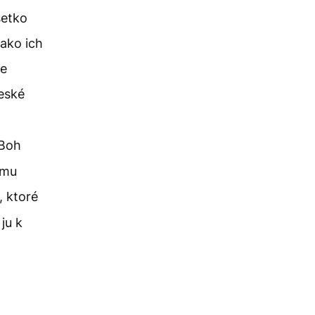
šetko
 ako ich
ve
eské
 Boh
 mu
, ktoré
ju k