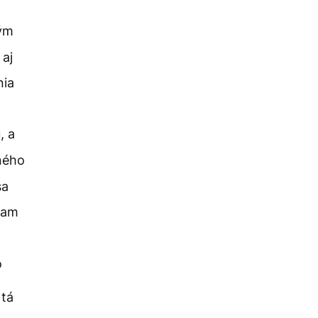
kým
 aj
nia
, a
ného
sa
 tam
o
 tá