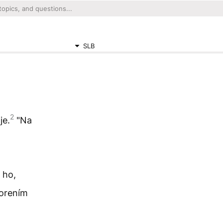
SLB
2
je.
"Na
a
 ho,
vorením