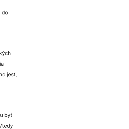
o do
tkých
ia
ho jesť,
u byť
Vtedy