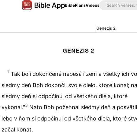
Bible
Plans
Videos
Genezis 2
GENEZIS 2
1
Tak boli dokončené nebesá i zem a všetky ich vo
siedmy deň Boh dokončil svoje dielo, ktoré konal; n
siedmy deň si odpočinul od všetkého diela, ktoré
3
vykonal."
Nato Boh požehnal siedmy deň a posvätil
lebo v ňom si odpočinul od všetkého diela, ktoré st
začal konať.