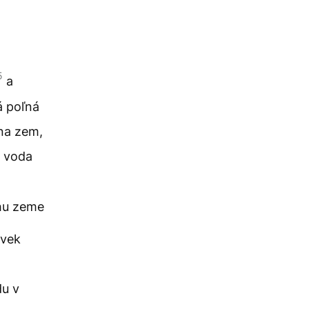
5
a
á poľná
na zem,
á voda
chu zeme
ovek
du v