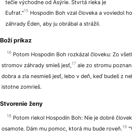
tečie východne od Asýrie. Štvrtá rieka je
15
Eufrat."
Hospodin Boh vzal človeka a voviedol h
záhrady Éden, aby ju obrábal a strážil.
Boží príkaz
16
Potom Hospodin Boh rozkázal človeku: Zo vše
17
stromov záhrady smieš jesť,
ale zo stromu poznan
dobra a zla nesmieš jesť, lebo v deň, keď budeš z ne
istotne zomrieš.
Stvorenie ženy
18
Potom riekol Hospodin Boh: Nie je dobré človek
19
osamote. Dám mu pomoc, ktorá mu bude roveň.
"