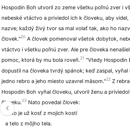
Hospodin Boh utvoril zo zeme všetku poľnú zver i v
nebeské vtáctvo a priviedol ich k človeku, aby videl,
nazve; každý živý tvor sa mal volať tak, ako ho naz
20
človek."
A človek pomenoval všetok dobytok, neb
vtáctvo i všetku poľnú zver. Ale pre človeka nenašiel
21
pomoc, ktorá by mu bola roveň.
"Vtedy Hospodin
dopustil na človeka tvrdý spánok; keď zaspal, vyňal
22
jedno rebro a jeho miesto uzavrel mäsom."
Z rebra
Hospodin Boh vyňal človeku, utvoril ženu a priviedol 
23
človeku.
Nato povedal človek:
Toto je už kosť z mojich kostí
a telo z môjho tela.