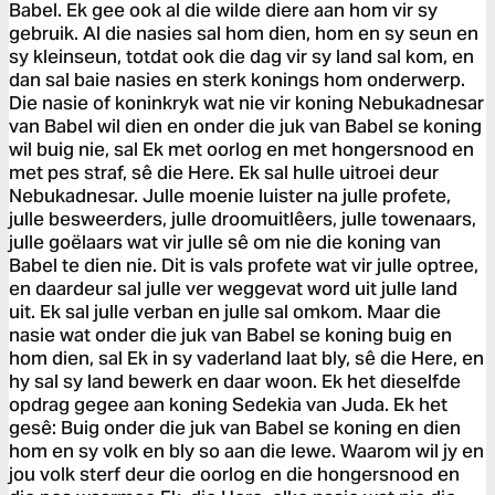
Babel. Ek gee ook al die wilde diere aan hom vir sy
gebruik. Al die nasies sal hom dien, hom en sy seun en
sy kleinseun, totdat ook die dag vir sy land sal kom, en
dan sal baie nasies en sterk konings hom onderwerp.
Die nasie of koninkryk wat nie vir koning Nebukadnesar
van Babel wil dien en onder die juk van Babel se koning
wil buig nie, sal Ek met oorlog en met hongersnood en
met pes straf, sê die Here. Ek sal hulle uitroei deur
Nebukadnesar. Julle moenie luister na julle profete,
julle besweerders, julle droomuitlêers, julle towenaars,
julle goëlaars wat vir julle sê om nie die koning van
Babel te dien nie. Dit is vals profete wat vir julle optree,
en daardeur sal julle ver weggevat word uit julle land
uit. Ek sal julle verban en julle sal omkom. Maar die
nasie wat onder die juk van Babel se koning buig en
hom dien, sal Ek in sy vaderland laat bly, sê die Here, en
hy sal sy land bewerk en daar woon. Ek het dieselfde
opdrag gegee aan koning Sedekia van Juda. Ek het
gesê: Buig onder die juk van Babel se koning en dien
hom en sy volk en bly so aan die lewe. Waarom wil jy en
jou volk sterf deur die oorlog en die hongersnood en