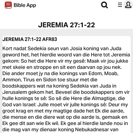
JEREMIA 27:1-22
JEREMIA 27:1-22
AFR83
Kort nadat Sedekia seun van Josia koning van Juda
geword het, het hierdie woord van die Here tot Jeremia
gekom: So het die Here vir my gesê: Maak vir jou jukke
met skeie en stroppe en sit een daarvan op jou nek.
Die ander moet jy na die konings van Edom, Moab,
Ammon, Tirus en Sidon toe stuur met die
boodskappers wat na koning Sedekia van Juda in
Jerusalem gekom het. Beveel die boodskappers om vir
hulle konings te sê: So sê die Here die Almagtige, die
God van Israel: Julle moet vir julle konings sê: Deur my
groot krag en met my magtige dade het Ek die aarde,
die mense en die diere wat op die aarde is, gemaak en
Ek gee dit aan wie Ek wil. Ek gee al hierdie lande nou in
die mag van my dienaar koning Nebukadnesar van