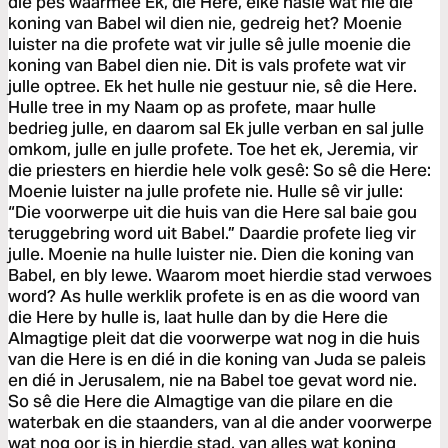
die pes waarmee Ek, die Here, elke nasie wat nie die
koning van Babel wil dien nie, gedreig het? Moenie
luister na die profete wat vir julle sê julle moenie die
koning van Babel dien nie. Dit is vals profete wat vir
julle optree. Ek het hulle nie gestuur nie, sê die Here.
Hulle tree in my Naam op as profete, maar hulle
bedrieg julle, en daarom sal Ek julle verban en sal julle
omkom, julle en julle profete. Toe het ek, Jeremia, vir
die priesters en hierdie hele volk gesê: So sê die Here:
Moenie luister na julle profete nie. Hulle sê vir julle:
“Die voorwerpe uit die huis van die Here sal baie gou
teruggebring word uit Babel.” Daardie profete lieg vir
julle. Moenie na hulle luister nie. Dien die koning van
Babel, en bly lewe. Waarom moet hierdie stad verwoes
word? As hulle werklik profete is en as die woord van
die Here by hulle is, laat hulle dan by die Here die
Almagtige pleit dat die voorwerpe wat nog in die huis
van die Here is en dié in die koning van Juda se paleis
en dié in Jerusalem, nie na Babel toe gevat word nie.
So sê die Here die Almagtige van die pilare en die
waterbak en die staanders, van al die ander voorwerpe
wat nog oor is in hierdie stad, van alles wat koning