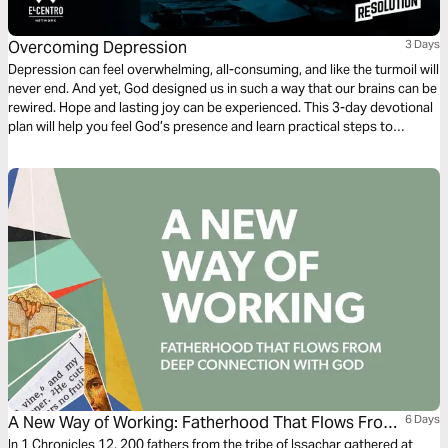
Overcoming Depression
3 Days
Depression can feel overwhelming, all-consuming, and like the turmoil will
never end. And yet, God designed us in such a way that our brains can be
rewired. Hope and lasting joy can be experienced. This 3-day devotional
plan will help you feel God’s presence and learn practical steps to
overcome depression.
A New Way of Working: Fatherhood That Flows From
6 Days
Deep Connection With God
In 1 Chronicles 12, 200 fathers from the tribe of Issachar gathered at