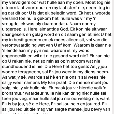
my vervolgers oor wat hulle aan my doen. Moet tog nie
u toorn laat voortduur en my laat sterf nie; neem tog in
ag dat dit oor U is dat ek beledig word. Ek het u woorde
verslind toe hulle gekom het, hulle was vir my 'n
vreugde; ek was bly daaroor dat u Naam oor my
uitgeroep is, Here, almagtige God. Ek kon nie sit waar
daar gesels en gelag word en dit saam geniet nie; U het
my in besit geneem en ek moes alleen sit, vol van die
verontwaardiging wat van U af kom. Waarom is daar nie
'n einde aan my pyn nie, waarom is my wond
ongeneeslik en wil dit nie gesond word nie? Ek kan nie
op U reken nie, net so min as op 'n stroom wat nie
standhoudend is nie. Die Here het toe gesê: As jy jou
woorde terugneem, sal Ek jou weer in my diens neem.
As wat jy sê, waarde sal hê en nie onsin sal wees nie,
sal jy weer namens My kan praat. Die mense moet jóú
volg, nie jy vir hulle nie. Ek maak jou vir hierdie volk 'n
bronsmuur waardeur hulle nie kan dring nie; hulle sal
teen jou veg, maar hulle sal jou nie oorweldig nie, want
Ek is by jou, sê die Here, Ek sal jou help en jou red. Ek
sal jou red uit die mag van slegte mense, jou bevry van