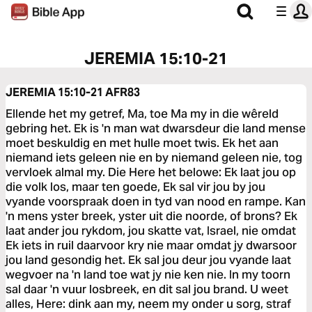
JEREMIA 15:10-21
JEREMIA 15:10-21
AFR83
Ellende het my getref, Ma, toe Ma my in die wêreld
gebring het. Ek is 'n man wat dwarsdeur die land mense
moet beskuldig en met hulle moet twis. Ek het aan
niemand iets geleen nie en by niemand geleen nie, tog
vervloek almal my. Die Here het belowe: Ek laat jou op
die volk los, maar ten goede, Ek sal vir jou by jou
vyande voorspraak doen in tyd van nood en rampe. Kan
'n mens yster breek, yster uit die noorde, of brons? Ek
laat ander jou rykdom, jou skatte vat, Israel, nie omdat
Ek iets in ruil daarvoor kry nie maar omdat jy dwarsoor
jou land gesondig het. Ek sal jou deur jou vyande laat
wegvoer na 'n land toe wat jy nie ken nie. In my toorn
sal daar 'n vuur losbreek, en dit sal jou brand. U weet
alles, Here: dink aan my, neem my onder u sorg, straf