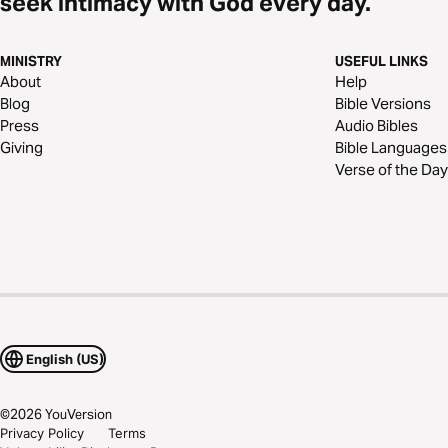
seek intimacy with God every day.
MINISTRY
USEFUL LINKS
About
Help
Blog
Bible Versions
Press
Audio Bibles
Giving
Bible Languages
Verse of the Day
English (US)
©
2026
YouVersion
Privacy Policy
Terms