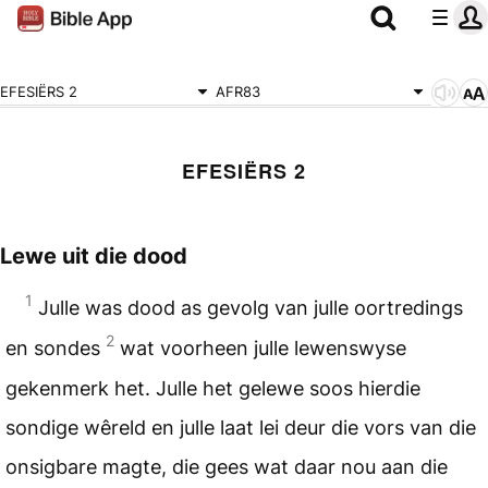
EFESIËRS 2
AFR83
EFESIËRS 2
Lewe uit die dood
1
Julle was dood as gevolg van julle oortredings
2
en sondes
wat voorheen julle lewenswyse
gekenmerk het. Julle het gelewe soos hierdie
sondige wêreld en julle laat lei deur die vors van die
onsigbare magte, die gees wat daar nou aan die