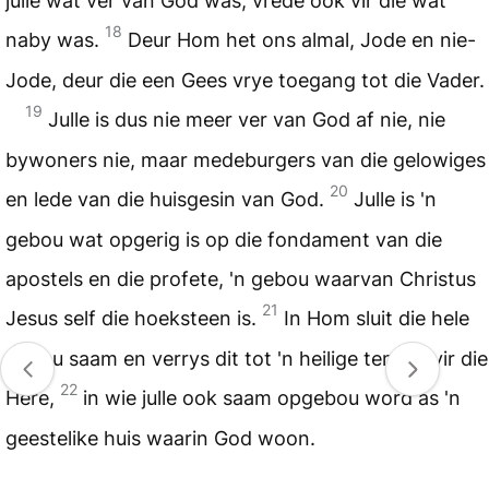
julle wat ver van God was, vrede ook vir dié wat
18
naby was.
Deur Hom het ons almal, Jode en nie-
Jode, deur die een Gees vrye toegang tot die Vader.
19
Julle is dus nie meer ver van God af nie, nie
bywoners nie, maar medeburgers van die gelowiges
20
en lede van die huisgesin van God.
Julle is 'n
gebou wat opgerig is op die fondament van die
apostels en die profete, 'n gebou waarvan Christus
21
Jesus self die hoeksteen is.
In Hom sluit die hele
gebou saam en verrys dit tot 'n heilige tempel vir die
22
Here,
in wie julle ook saam opgebou word as 'n
geestelike huis waarin God woon.