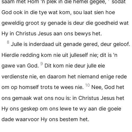
saam met Hom 'n plek in die hemel gegee,
sodat
God ook in die tye wat kom, sou laat sien hoe
geweldig groot sy genade is deur die goedheid wat
Hy in Christus Jesus aan ons bewys het.
8
Julle is inderdaad uit genade gered, deur geloof.
Hierdie redding kom nie uit julleself nie; dit is 'n
9
gawe van God.
Dit kom nie deur julle eie
verdienste nie, en daarom het niemand enige rede
10
om op homself trots te wees nie.
Nee, God het
ons gemaak wat ons nou is: in Christus Jesus het
Hy ons geskep om ons lewe te wy aan die goeie
dade waarvoor Hy ons bestem het.