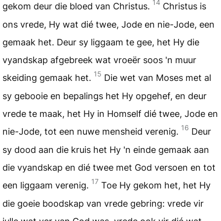
14
gekom deur die bloed van Christus.
Christus is
ons vrede, Hy wat dié twee, Jode en nie-Jode, een
gemaak het. Deur sy liggaam te gee, het Hy die
vyandskap afgebreek wat vroeër soos 'n muur
15
skeiding gemaak het.
Die wet van Moses met al
sy gebooie en bepalings het Hy opgehef, en deur
vrede te maak, het Hy in Homself dié twee, Jode en
16
nie-Jode, tot een nuwe mensheid verenig.
Deur
sy dood aan die kruis het Hy 'n einde gemaak aan
die vyandskap en dié twee met God versoen en tot
17
een liggaam verenig.
Toe Hy gekom het, het Hy
die goeie boodskap van vrede gebring: vrede vir