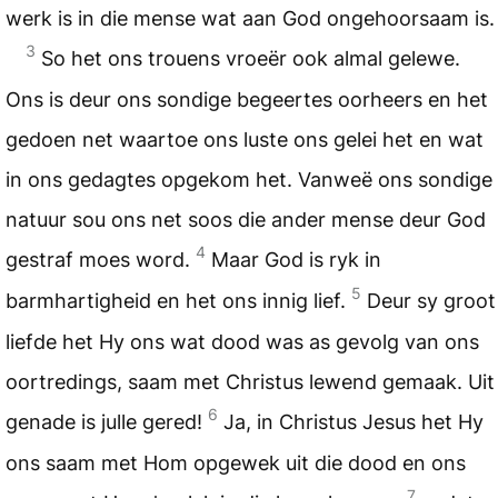
werk is in die mense wat aan God ongehoorsaam is.
3
So het ons trouens vroeër ook almal gelewe.
Ons is deur ons sondige begeertes oorheers en het
gedoen net waartoe ons luste ons gelei het en wat
in ons gedagtes opgekom het. Vanweë ons sondige
natuur sou ons net soos die ander mense deur God
4
gestraf moes word.
Maar God is ryk in
5
barmhartigheid en het ons innig lief.
Deur sy groot
liefde het Hy ons wat dood was as gevolg van ons
oortredings, saam met Christus lewend gemaak. Uit
6
genade is julle gered!
Ja, in Christus Jesus het Hy
ons saam met Hom opgewek uit die dood en ons
7