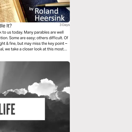
le It?
3 Days
k to us today. Many parables are well
ion. Some are easy; others difficult. Of
ht & fine, but may miss the key point –
nal, we take a closer look at this most