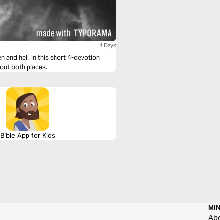
4 Days
short 4-devotion
bout both places.
Bible App for Kids
MIN
Ab