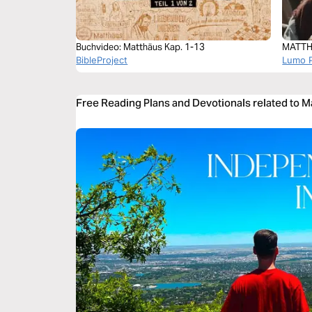
Buchvideo: Matthäus Kap. 1-13
MATTH
BibleProject
Lumo P
Free Reading Plans and Devotionals related to 