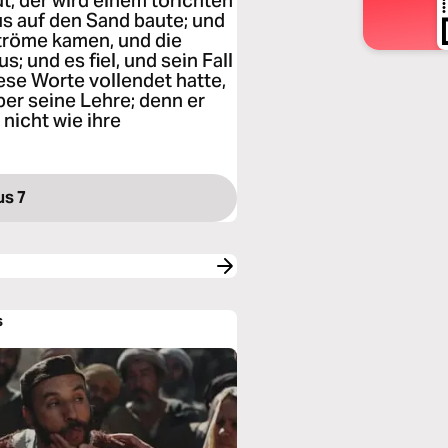
t, der wird einem törichten
s auf den Sand baute; und
Ströme kamen, und die
 und es fiel, und sein Fall
ese Worte vollendet hatte,
er seine Lehre; denn er
 nicht wie ihre
us 7
s