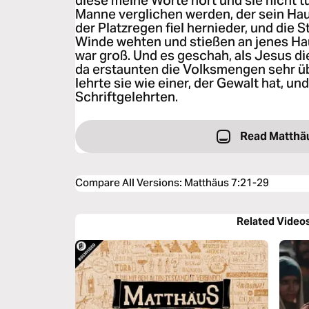
diese meine Worte hört und sie nicht tu
Manne verglichen werden, der sein Hau
der Platzregen fiel hernieder, und die 
Winde wehten und stießen an jenes Haus;
war groß. Und es geschah, als Jesus di
da erstaunten die Volksmengen sehr üb
lehrte sie wie einer, der Gewalt hat, und
Schriftgelehrten.
Read Matthä
Compare All Versions
:
Matthäus 7:21-29
Related Video