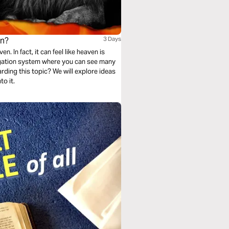
en?
3 Days
. In fact, it can feel like heaven is
igation system where you can see many
? We will explore ideas
to it.