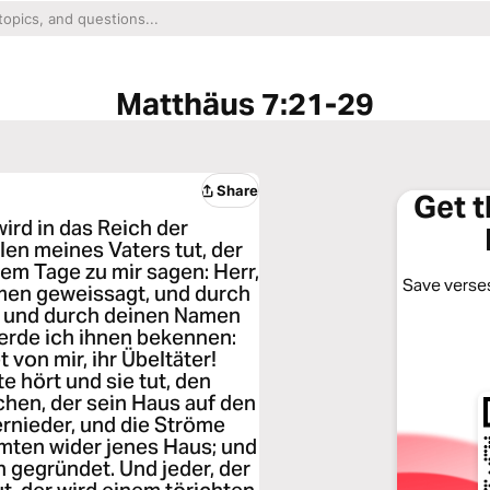
Matthäus 7:21-29
Share
Get 
 wird in das Reich der
en meines Vaters tut, der
nem Tage zu mir sagen: Herr,
Save verses
amen geweissagt, und durch
 und durch deinen Namen
rde ich ihnen bekennen:
von mir, ihr Übeltäter!
e hört und sie tut, den
hen, der sein Haus auf den
ernieder, und die Ströme
mten wider jenes Haus; und
en gegründet. Und jeder, der