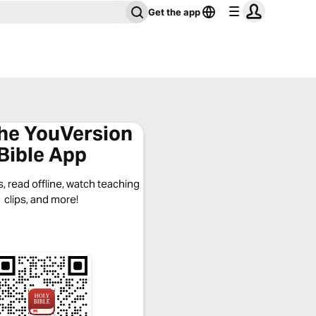
Get the app
the YouVersion
Bible App
, read offline, watch teaching
clips, and more!