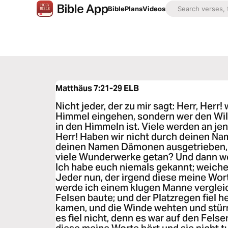
Bible
Plans
Videos
Matthäus 7:21-29
ELB
Nicht jeder, der zu mir sagt: Herr, Herr!
Himmel eingehen, sondern wer den Will
in den Himmeln ist. Viele werden an je
Herr! Haben wir nicht durch deinen N
deinen Namen Dämonen ausgetrieben,
viele Wunderwerke getan? Und dann we
Ich habe euch niemals gekannt; weichet 
Jeder nun, der irgend diese meine Wort
werde ich einem klugen Manne vergleic
Felsen baute; und der Platzregen fiel h
kamen, und die Winde wehten und stür
es fiel nicht, denn es war auf den Fels