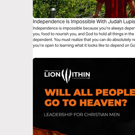
Independence Is Impossible With Judah Lupis
Independence is impossible because you’re always depen
you, food to nourish you, and God to hold all things in th
dependent. You must realize that you can do absolutely 
you’re open to learning what it looks like to depend on God 